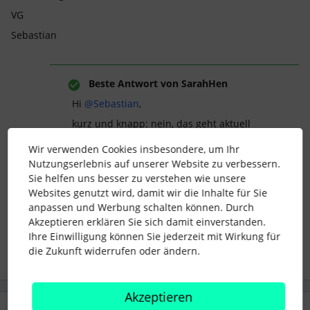
VG
Sebastian
Beste Antwort von
SarahHen
Hi ​
@Sebastian
,
kurz und knapp: nein, das geht aktuell
nicht.
Wir verwenden Cookies insbesondere, um Ihr
Viele Grüße
Nutzungserlebnis auf unserer Website zu verbessern.
Sie helfen uns besser zu verstehen wie unsere
Websites genutzt wird, damit wir die Inhalte für Sie
anpassen und Werbung schalten können. Durch
CV search
Keyword filter
Akzeptieren erklären Sie sich damit einverstanden.
Ihre Einwilligung können Sie jederzeit mit Wirkung für
die Zukunft widerrufen oder ändern.
Akzeptieren
1 Antwort