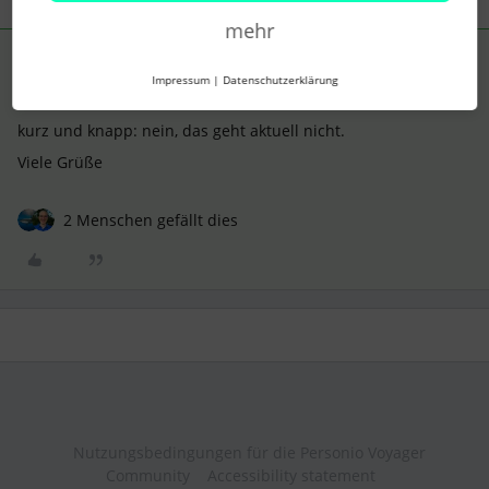
mehr
SarahHen
Forum|Forum|1 month ago
ANTWORT
Impressum
|
Datenschutzerklärung
Hi ​
@Sebastian
,
kurz und knapp: nein, das geht aktuell nicht.
Viele Grüße
2 Menschen gefällt dies
Nutzungsbedingungen für die Personio Voyager
Community
Accessibility statement