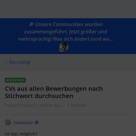
🎉 Unsere Communities wurden
zusammengeführt. Jetzt größer und
mehrsprachig! Was sich ändert (und wa...
Recruiting
ANSWERED
CVs aus allen Bewerbungen nach
Stichwort durchsuchen
Forum|Forum|1 month ago
1 Antwort
Sebastian
Ist das möglich?