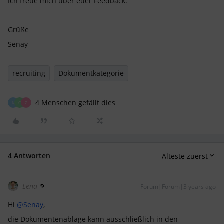
Ich freue mich über euer Feedback.
Grüße
Senay
recruiting
Dokumentkategorie
4 Menschen gefällt dies
N
C
Z
4 Antworten
Älteste zuerst
Lena
Forum|Forum|3 years ago
Hi
@Senay
,
die Dokumentenablage kann ausschließlich in den