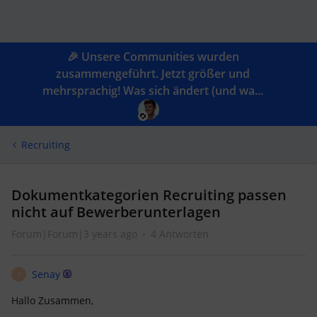
🎉 Unsere Communities wurden
zusammengeführt. Jetzt größer und
mehrsprachig! Was sich ändert (und wa...
Recruiting
Dokumentkategorien Recruiting passen
nicht auf Bewerberunterlagen
Forum|Forum|3 years ago
4 Antworten
Senay
S
Hallo Zusammen,