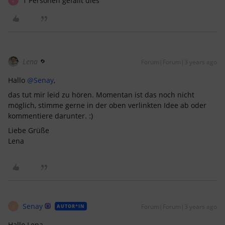
1 Personen gefällt dies
Z
Lena
Forum|Forum|3 years ago
Hallo
@Senay
,
das tut mir leid zu hören. Momentan ist das noch nicht
möglich, stimme gerne in der oben verlinkten Idee ab oder
kommentiere darunter. :)
Liebe Grüße
Lena
Senay
Forum|Forum|3 years ago
AUTOR*IN
S
Hallo Lena,