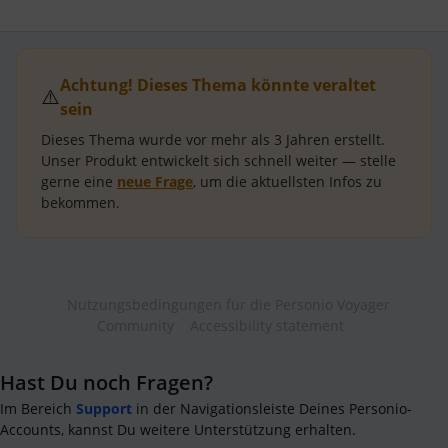
Achtung! Dieses Thema könnte veraltet
⚠️
sein
Dieses Thema wurde vor mehr als
3 Jahren
erstellt.
Unser Produkt entwickelt sich schnell weiter — stelle
gerne eine
neue Frage
, um die aktuellsten Infos zu
bekommen.
Nutzungsbedingungen für die Personio Voyager
Community
Accessibility statement
Hast Du noch Fragen?
Im Bereich
Support
in der Navigationsleiste Deines Personio-
Accounts, kannst Du weitere Unterstützung erhalten.