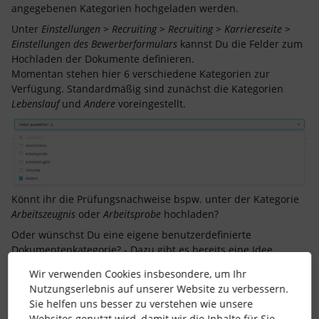
angegebenen Kategorien hochgeladen werden.
Unter
Einstellungen > Recruiting > Recruiting > Karriereseite >
Einstellungen des Bewerberformulars
kannst Du die Felder zum
Hochladen der Dokumente definieren.
Momentan stehen hier 6 verschiedene Kategorien zur
Verfügung. Standardmäßig sind zunächst die Kategorien
Lebenslauf
und
Andere
voreingestellt.
Könnt ihr die Prüfungsnachweise bspw. unter der Kategorie
Arbeitszeugnis
oder
Arbeitsprobe
hochladen?
Oder wünschst Du eine eigene benutzerdefinierte
Dokumentenkategorie? - Dazu gibt es bereits eine Idee,
stimme gerne dafür ab:
Wir verwenden Cookies insbesondere, um Ihr
Liebe Grüße
Nutzungserlebnis auf unserer Website zu verbessern.
Lena
Sie helfen uns besser zu verstehen wie unsere
Websites genutzt wird, damit wir die Inhalte für Sie