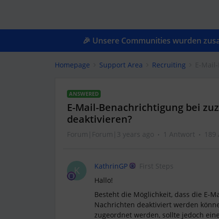
🎉 Unsere Communities wurden zusam
Homepage
Support Area
Recruiting
E-Mail
ANSWERED
E-Mail-Benachrichtigung bei z
deaktivieren?
Forum|Forum|3 years ago
1 Antwort
189 
KathrinGP
First Steps
K
Hallo!
Besteht die Möglichkeit, dass die E
Nachrichten deaktiviert werden könne
zugeordnet werden, sollte jedoch ein