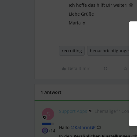
Ich hoffe das hilft Dir weiter! 🤗
Liebe Grüße
Maria 🌷
recruiting
benachrichtigungen
Gefällt mir
1 Antwort
Support Apps
Ehemalige*r Commun
S
Hallo
@KathrinGP
😊
+14
In den
Persönlichen Einstellungen
(ob