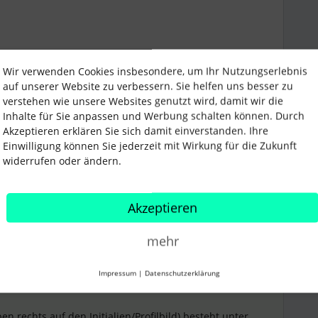
Wir verwenden Cookies insbesondere, um Ihr Nutzungserlebnis
auf unserer Website zu verbessern. Sie helfen uns besser zu
verstehen wie unsere Websites genutzt wird, damit wir die
Inhalte für Sie anpassen und Werbung schalten können. Durch
eMail
Akzeptieren erklären Sie sich damit einverstanden. Ihre
Einwilligung können Sie jederzeit mit Wirkung für die Zukunft
Teilen
widerrufen oder ändern.
Akzeptieren
mehr
ity Moderator*in
ANTWORT
Impressum
|
Datenschutzerklärung
Forum|Forum|3 years ago
en rechts auf den Initialien/Profilbild) besteht unter