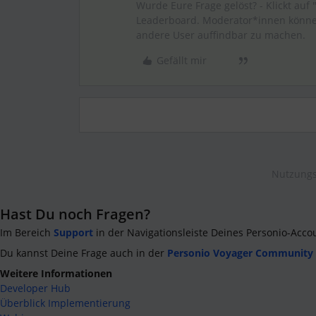
Wurde Eure Frage gelöst? - Klickt auf 
Leaderboard. Moderator*innen können
andere User auffindbar zu machen.
Gefällt mir
Nutzungs
Hast Du noch Fragen?
Im Bereich
Support
in der Navigationsleiste Deines Personio-Acco
Du kannst Deine Frage auch in der
Personio Voyager Community
Weitere Informationen
Developer Hub
Überblick Implementierung