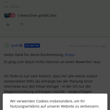
LG, Sarah
3 Menschen gefällt dies
S
Raffi
Forum|Forum|3 years ago
AUTOR*IN
R
Vielen Dank für deine Rückmeldung,
@saja
.
Es ging zum Glück nichts falsches an einen Bewerber raus.
Ich finde es nur sehr kritisch, dass mir alle meine zuletzt
verwendeten PDFs als Anhänge bei der Planung eines
Interviews aus den Email-Vorlage - in der ich nur die
Wegbeschreibung anhängen möchte - vorgeschlagen
werden.
Wir verwenden Cookies insbesondere, um Ihr
Da ist die Wahrscheinlichkeit sehr hoch, dass man mal
Nutzungserlebnis auf unserer Website zu verbessern.
schnell etwas falsches anklickt.