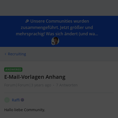
🎉 Unsere Communities wurden
zusammengeführt. Jetzt größer und
mehrsprachig! Was sich ändert (und wa...
Recruiting
ANSWERED
E-Mail-Vorlagen Anhang
Forum|Forum|3 years ago
7 Antworten
Raffi
R
Hallo liebe Community,