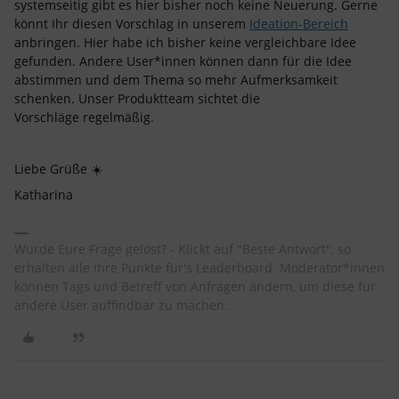
systemseitig gibt es hier bisher noch keine Neuerung. Gerne
könnt Ihr diesen Vorschlag in unserem
Ideation-Bereich
anbringen. Hier habe ich bisher keine vergleichbare Idee
gefunden. Andere User*innen können dann für die Idee
abstimmen und dem Thema so mehr Aufmerksamkeit
schenken. Unser Produktteam sichtet die
Vorschläge regelmäßig.
Liebe Grüße ☀️
Katharina
Wurde Eure Frage gelöst? - Klickt auf "Beste Antwort", so
erhalten alle ihre Punkte für's Leaderboard. Moderator*innen
können Tags und Betreff von Anfragen ändern, um diese für
andere User auffindbar zu machen.