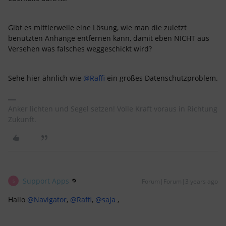
Gibt es mittlerweile eine Lösung, wie man die zuletzt
benutzten Anhänge entfernen kann, damit eben NICHT aus
Versehen was falsches weggeschickt wird?
Sehe hier ähnlich wie
@Raffi
ein großes Datenschutzproblem.
Anker lichten und Segel setzen! Volle Kraft voraus in Richtung
Zukunft.
Support Apps
Forum|Forum|3 years ago
S
Hallo
@Navigator
,
@Raffi
,
@saja
,