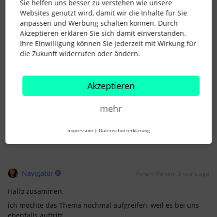
Sie helfen uns besser zu verstehen wie unsere
Ich bin davon ausgegangen, dass er nur die von mir
Websites genutzt wird, damit wir die Inhalte für Sie
angelegte Wegbeschreibung zur Auswahl zu Verfügung
anpassen und Werbung schalten können. Durch
stellt.
Akzeptieren erklären Sie sich damit einverstanden.
Ihre Einwilligung können Sie jederzeit mit Wirkung für
die Zukunft widerrufen oder ändern.
Viele Grüße
Raffi
Akzeptieren
mehr
1 Personen gefällt dies
Impressum
|
Datenschutzerklärung
Navigator
Forum|Forum|3 years ago
Hallo zusammen,
ich möchte das Thema nochmal aufgreifen, weil es bei uns
ebenfalls auftritt.