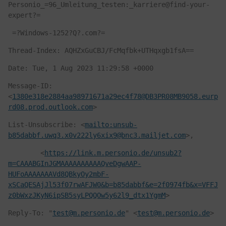
Personio_=96_Umleitung_testen:_karriere@find-your-
expert?=
 =?Windows-1252?Q?.com?=
Thread-Index: AQHZxGuCBJ/FcMqfbk+UTHqxgb1fsA==
Date: Tue, 1 Aug 2023 11:29:58 +0000
Message-ID: 
<
1380e318e2884aa98971671a29ec4f78@DB3PR08MB9058.eurp
rd08.prod.outlook.com
>
List-Unsubscribe: <
mailto:unsub-
b85dabbf.uwq3.x0v222ly6xix9@bnc3.mailjet.com
>,
        <
https://link.m.personio.de/unsub2?
m=CAAABGInJGMAAAAAAAAAAQveDgwAAP-
HUFoAAAAAAAVd8QBkyOy2mbF-
xSCaQESAjJl53f07rwAFJW0&b=b85dabbf&e=2f0974fb&x=VFFJ
z0bWxzJKyN6ipSB5syLPQQOw5y62l9_dtx1YgmM
>
Reply-To: "
test@m.personio.de
" <
test@m.personio.de
>