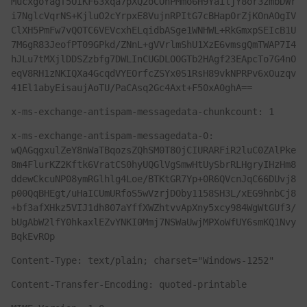
MucxgoYagf5OIKF63xqa7pXQ2oCOhPMmo6H9YailjY8or3zmbDWr
i7NglcVqrNS+KjluO2cYrpxE8VujnRPItG7cBHapOrZjKOnAOgIV
ClXH5PmFw7vQOTC6VEVcxhELqidbASge1WNHWL+RkGmxpSEIcB1U
7M6gR83JeofPT09GPkd/ZNnL+gVVrlmShU1XzE6vmsgQmTWAP7I4
hJLu7tMXjlDDSZzbfg7DWLInCUGDLOOGTb2HAgf23EApcTo7G4nO
eqV8RH1zNKIQXa4GcqdVYEOrfcZSYx0S1RsH89vkNPRPv6xOuzqv
41El1abyEisaujAoTU/PaCAsq2Gc4Axt+F50xA0ghA==
x-ms-exchange-antispam-messagedata-chunkcount: 1
x-ms-exchange-antispam-messagedata-0: 
wQAGqgxulZeY8nWaTBqozsZQhSM0T8OjCIURARFiR2luC0ZAlPke
8m4FlurKZ2Kftk6VratCS0hyUQGlVgSmwHtUySbrRLHgryIHzHm8
ddewCkcuNP08ymRGlhlg4Loe/BTKtGR7Yp+0R6QVcnJqC66DUvj8
p00QqBHEgt/uHaICUmURfoS5wVzrjDOby1158SH3L/xEG9hnbCj8
+bf3afXHkz5VIJ1dh807aYffXWZhtvvApXny5xcy984WgWtGUf3/
bUgAbW2lfY0hkaxlEZvYNKI0Mmj7NSWaUwjMPXoWfUY6smKQ1Nvy
BqkEvROp
Content-Type: text/plain; charset="Windows-1252"
Content-Transfer-Encoding: quoted-printable