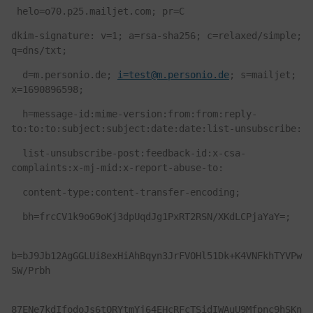
 helo=o70.p25.mailjet.com; pr=C
dkim-signature: v=1; a=rsa-sha256; c=relaxed/simple; 
q=dns/txt;
  d=m.personio.de; 
i=test@m.personio.de
; s=mailjet; 
x=1690896598;
  h=message-id:mime-version:from:from:reply-
to:to:to:subject:subject:date:date:list-unsubscribe:
  list-unsubscribe-post:feedback-id:x-csa-
complaints:x-mj-mid:x-report-abuse-to:
  content-type:content-transfer-encoding;
  bh=frcCV1k9oG9oKj3dpUqdJg1PxRT2RSN/XKdLCPjaYaY=;
b=bJ9Jb12AgGGLUi8exHiAhBqyn3JrFVOHl51Dk+K4VNFkhTYVPw
SW/Prbh
87ENe7kdIfodoJs6tORYtmYj64EHcRFcTSidIWAuU9Mfpnc9hSKn