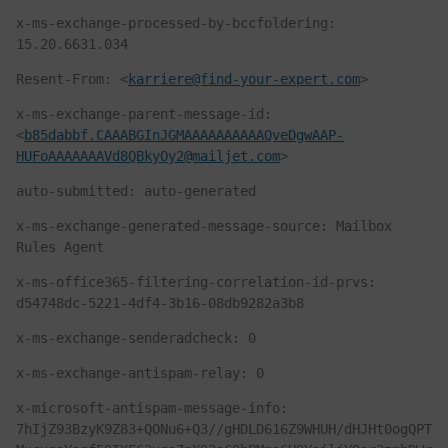
x-ms-exchange-processed-by-bccfoldering: 
15.20.6631.034
Resent-From: <
karriere@find-your-expert.com
>
x-ms-exchange-parent-message-id: 
<
b85dabbf.CAAABGInJGMAAAAAAAAAAQveDgwAAP-
HUFoAAAAAAAVd8QBkyOy2@mailjet.com
>
auto-submitted: auto-generated
x-ms-exchange-generated-message-source: Mailbox 
Rules Agent
x-ms-office365-filtering-correlation-id-prvs: 
d54748dc-5221-4df4-3b16-08db9282a3b8
x-ms-exchange-senderadcheck: 0
x-ms-exchange-antispam-relay: 0
x-microsoft-antispam-message-info: 
7hIjZ93BzyK9Z83+QONu6+Q3//gHDLD616Z9WHUH/dHJHt0ogQPT