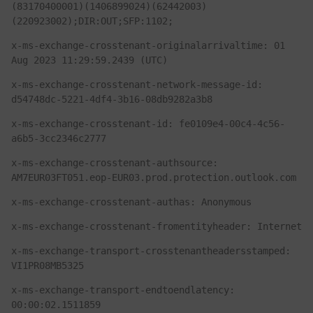
(83170400001)(1406899024)(62442003)
(220923002);DIR:OUT;SFP:1102;
x-ms-exchange-crosstenant-originalarrivaltime: 01 
Aug 2023 11:29:59.2439 (UTC)
x-ms-exchange-crosstenant-network-message-id: 
d54748dc-5221-4df4-3b16-08db9282a3b8
x-ms-exchange-crosstenant-id: fe0109e4-00c4-4c56-
a6b5-3cc2346c2777
x-ms-exchange-crosstenant-authsource: 
AM7EUR03FT051.eop-EUR03.prod.protection.outlook.com
x-ms-exchange-crosstenant-authas: Anonymous
x-ms-exchange-crosstenant-fromentityheader: Internet
x-ms-exchange-transport-crosstenantheadersstamped: 
VI1PR08MB5325
x-ms-exchange-transport-endtoendlatency: 
00:00:02.1511859