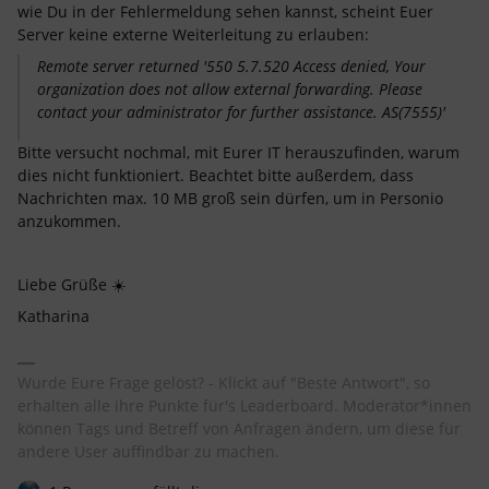
wie Du in der Fehlermeldung sehen kannst, scheint Euer
Server keine externe Weiterleitung zu erlauben:
Remote server returned '550 5.7.520 Access denied, Your
organization does not allow external forwarding. Please
contact your administrator for further assistance. AS(7555)'
Bitte versucht nochmal, mit Eurer IT herauszufinden, warum
dies nicht funktioniert. Beachtet bitte außerdem, dass
Nachrichten max. 10 MB groß sein dürfen, um in Personio
anzukommen.
Liebe Grüße ☀️
Katharina
Wurde Eure Frage gelöst? - Klickt auf "Beste Antwort", so
erhalten alle ihre Punkte für's Leaderboard. Moderator*innen
können Tags und Betreff von Anfragen ändern, um diese für
andere User auffindbar zu machen.