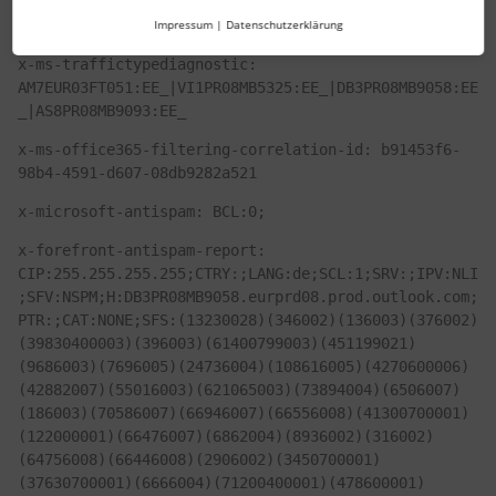
x-ms-publictraffictype: Email
Impressum
|
Datenschutzerklärung
x-ms-traffictypediagnostic: 
AM7EUR03FT051:EE_|VI1PR08MB5325:EE_|DB3PR08MB9058:EE
_|AS8PR08MB9093:EE_
x-ms-office365-filtering-correlation-id: b91453f6-
98b4-4591-d607-08db9282a521
x-microsoft-antispam: BCL:0;
x-forefront-antispam-report: 
CIP:255.255.255.255;CTRY:;LANG:de;SCL:1;SRV:;IPV:NLI
;SFV:NSPM;H:DB3PR08MB9058.eurprd08.prod.outlook.com;
PTR:;CAT:NONE;SFS:(13230028)(346002)(136003)(376002)
(39830400003)(396003)(61400799003)(451199021)
(9686003)(7696005)(24736004)(108616005)(4270600006)
(42882007)(55016003)(621065003)(73894004)(6506007)
(186003)(70586007)(66946007)(66556008)(41300700001)
(122000001)(66476007)(6862004)(8936002)(316002)
(64756008)(66446008)(2906002)(3450700001)
(37630700001)(6666004)(71200400001)(478600001)