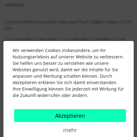
vRNmGXVK
q7qYa9CXPMUAaPvwAibO9+GmmjgwqrTav7TJbBQwT+KWpul/CIFE
04=
list-unsubscribe-post: List-Unsubscribe=One-Click
feedback-id: 42.351729.337261:MJ
Wir verwenden Cookies insbesondere, um Ihr
Nutzungserlebnis auf unserer Website zu verbessern.
x-csa-complaints: 
csa-complaints@eco.de
Sie helfen uns besser zu verstehen wie unsere
Websites genutzt wird, damit wir die Inhalte für Sie
x-mj-mid: CAAABGInJGMAAAAAAAAAAQveDgwAAP-
anpassen und Werbung schalten können. Durch
HUFoAAAAAAAVd8QBkyOy2mbF-xSCaQESAjJl53f07rwAFJW0
Akzeptieren erklären Sie sich damit einverstanden.
x-report-abuse-to: Message sent by Mailjet please 
Ihre Einwilligung können Sie jederzeit mit Wirkung für
report to  
die Zukunft widerrufen oder ändern.
abuse@mailjet.com
 with a copy of the message
Akzeptieren
x-eopattributedmessage: 0
x-eoptenantattributedmessage: fe0109e4-00c4-4c56-
mehr
a6b5-3cc2346c2777:0