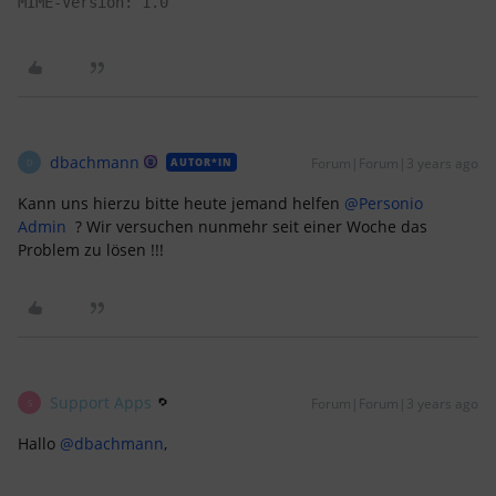
MIME-Version: 1.0
dbachmann
Forum|Forum|3 years ago
AUTOR*IN
D
Kann uns hierzu bitte heute jemand helfen
@Personio
Admin
? Wir versuchen nunmehr seit einer Woche das
Problem zu lösen !!!
Support Apps
Forum|Forum|3 years ago
S
Hallo
@dbachmann
,