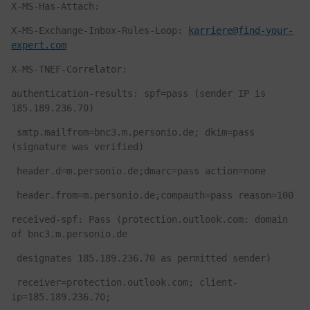
X-MS-Has-Attach:
X-MS-Exchange-Inbox-Rules-Loop: 
karriere@find-your-
expert.com
X-MS-TNEF-Correlator:
authentication-results: spf=pass (sender IP is 
185.189.236.70)
 smtp.mailfrom=bnc3.m.personio.de; dkim=pass 
(signature was verified)
 header.d=m.personio.de;dmarc=pass action=none
 header.from=m.personio.de;compauth=pass reason=100
received-spf: Pass (protection.outlook.com: domain 
of bnc3.m.personio.de
 designates 185.189.236.70 as permitted sender)
 receiver=protection.outlook.com; client-
ip=185.189.236.70;