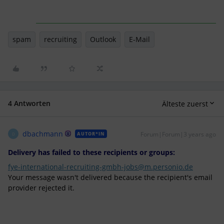
spam
recruiting
Outlook
E-Mail
4 Antworten
Älteste zuerst
dbachmann
Forum|Forum|3 years ago
AUTOR*IN
D
Delivery has failed to these recipients or groups:
fye-international-recruiting-gmbh-jobs@m.personio.de
Your message wasn't delivered because the recipient's email
provider rejected it.