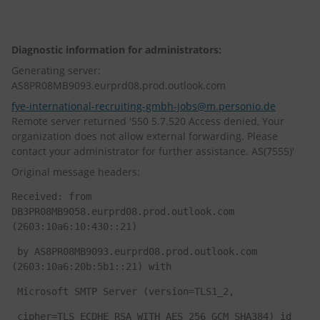
Diagnostic information for administrators:
Generating server:
AS8PR08MB9093.eurprd08.prod.outlook.com
fye-international-recruiting-gmbh-jobs@m.personio.de
Remote server returned '550 5.7.520 Access denied, Your
organization does not allow external forwarding. Please
contact your administrator for further assistance. AS(7555)'
Original message headers:
Received: from 
DB3PR08MB9058.eurprd08.prod.outlook.com 
(2603:10a6:10:430::21)
 by AS8PR08MB9093.eurprd08.prod.outlook.com 
(2603:10a6:20b:5b1::21) with
 Microsoft SMTP Server (version=TLS1_2,
 cipher=TLS_ECDHE_RSA_WITH_AES_256_GCM_SHA384) id 