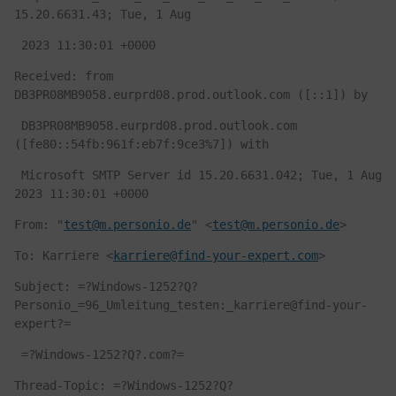
15.20.6631.43; Tue, 1 Aug
 2023 11:30:01 +0000
Received: from 
DB3PR08MB9058.eurprd08.prod.outlook.com ([::1]) by
 DB3PR08MB9058.eurprd08.prod.outlook.com 
([fe80::54fb:961f:eb7f:9ce3%7]) with
 Microsoft SMTP Server id 15.20.6631.042; Tue, 1 Aug 
2023 11:30:01 +0000
From: "
test@m.personio.de
" <
test@m.personio.de
>
To: Karriere <
karriere@find-your-expert.com
>
Subject: =?Windows-1252?Q?
Personio_=96_Umleitung_testen:_karriere@find-your-
expert?=
 =?Windows-1252?Q?.com?=
Thread-Topic: =?Windows-1252?Q?