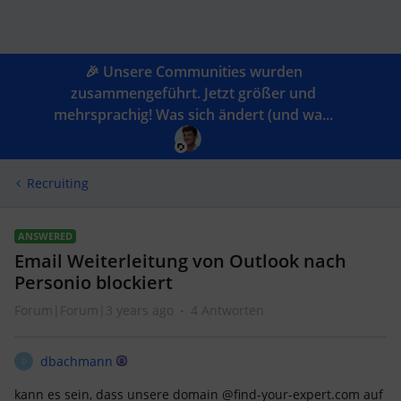
🎉 Unsere Communities wurden
zusammengeführt. Jetzt größer und
mehrsprachig! Was sich ändert (und wa...
Recruiting
ANSWERED
Email Weiterleitung von Outlook nach
Personio blockiert
Forum|Forum|3 years ago
4 Antworten
dbachmann
D
kann es sein, dass unsere domain @find-your-expert.com auf