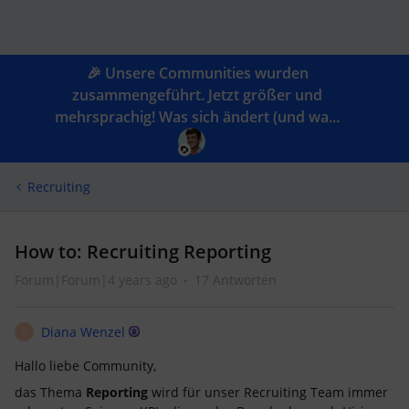
🎉 Unsere Communities wurden
zusammengeführt. Jetzt größer und
mehrsprachig! Was sich ändert (und wa...
Recruiting
How to: Recruiting Reporting
Forum|Forum|4 years ago
17 Antworten
Diana Wenzel
D
Hallo liebe Community,
das Thema
Reporting
wird für unser Recruiting Team immer