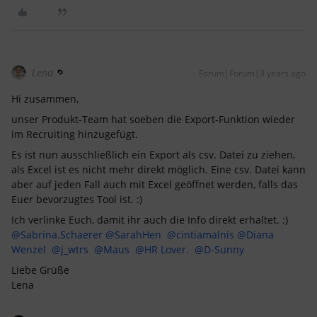
Lena
Forum|Forum|3 years ago
Hi zusammen,
unser Produkt-Team hat soeben die Export-Funktion wieder
im Recruiting hinzugefügt.
Es ist nun ausschließlich ein Export als csv. Datei zu ziehen,
als Excel ist es nicht mehr direkt möglich. Eine csv. Datei kann
aber auf jeden Fall auch mit Excel geöffnet werden, falls das
Euer bevorzugtes Tool ist. :)
Ich verlinke Euch, damit ihr auch die Info direkt erhaltet. :)
@Sabrina.Schaerer
@SarahHen
@cintiamalnis
@Diana
Wenzel
@j_wtrs
@Maus
@HR Lover.
@D-Sunny
Liebe Grüße
Lena