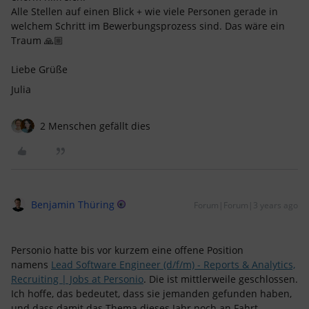
Alle Stellen auf einen Blick + wie viele Personen gerade in
welchem Schritt im Bewerbungsprozess sind. Das wäre ein
Traum 🙏🏼
Liebe Grüße
Julia
2 Menschen gefällt dies
Benjamin Thüring
Forum|Forum|3 years ago
Personio hatte bis vor kurzem eine offene Position
namens
Lead Software Engineer (d/f/m) - Reports & Analytics,
Recruiting | Jobs at Personio
. Die ist mittlerweile geschlossen.
Ich hoffe, das bedeutet, dass sie jemanden gefunden haben,
und dass damit das Thema dieses Jahr noch an Fahrt