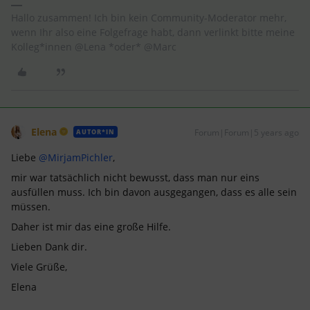
Hallo zusammen! Ich bin kein Community-Moderator mehr,
wenn Ihr also eine Folgefrage habt, dann verlinkt bitte meine
Kolleg*innen @Lena *oder* @Marc
Elena
Forum|Forum|5 years ago
AUTOR*IN
Liebe
@MirjamPichler
,
mir war tatsächlich nicht bewusst, dass man nur eins
ausfüllen muss. Ich bin davon ausgegangen, dass es alle sein
müssen.
Daher ist mir das eine große Hilfe.
Lieben Dank dir.
Viele Grüße,
Elena