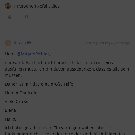
1 Personen gefällt dies
Keven
Forum|Forum|4 years ago
K
Liebe
@MirjamPichler
,
mir war tatsächlich nicht bewusst, dass man nur eins
ausfüllen muss. Ich bin davon ausgegangen, dass es alle sein
müssen.
Daher ist mir das eine große Hilfe.
Lieben Dank dir.
Viele Grüße,
Elena
Hallo,
ich habe gerade diesen Tip verfolgen wollen, aber es
funktioniert nicht. Die anderen Felder sind Pflichtfelder, ich