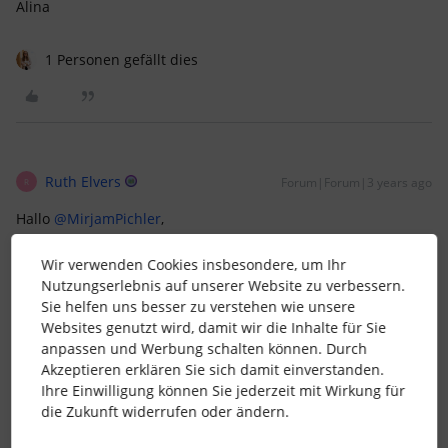
Alina
1 Personen gefällt dies
Ruth Elvers
Forum|Forum|3 years ago
R
Hallo
@MirjamPichler
,
ich wollte gerade eben auch eine solche Initiativbewerbung
Wir verwenden Cookies insbesondere, um Ihr
als Stelle anlegen wollen. Die Felder, wie z. B. Aufgaben
Nutzungserlebnis auf unserer Website zu verbessern.
müssen auch nicht ausgefüllt werden. Allerdings werden die
Sie helfen uns besser zu verstehen wie unsere
Überschriften dann in der Stellenanzeige trotzdem angezeigt.
Websites genutzt wird, damit wir die Inhalte für Sie
Kann man die nicht genutzten Überschriften (Attribute) auch
anpassen und Werbung schalten können. Durch
löschen? Wenn ja, wie?
Akzeptieren erklären Sie sich damit einverstanden.
Ihre Einwilligung können Sie jederzeit mit Wirkung für
Danke & viele Grüße
die Zukunft widerrufen oder ändern.
Ruth