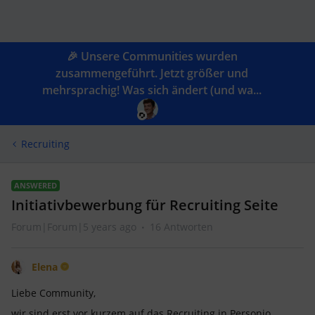
🎉 Unsere Communities wurden
zusammengeführt. Jetzt größer und
mehrsprachig! Was sich ändert (und wa...
Recruiting
ANSWERED
Initiativbewerbung für Recruiting Seite
Forum|Forum|5 years ago
16 Antworten
Elena
Liebe Community,
wir sind erst vor kurzem auf das Recruiting in Personio