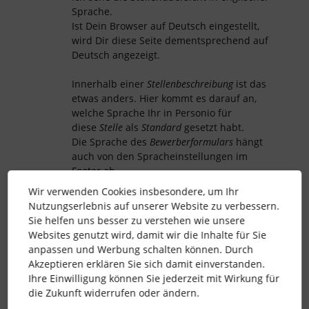
Sprache.
Ist Dein Browser auf Deutsch eingestellt,
wird Dir diese Seite dementsprechend auf
Deutsch angezeigt.
Innerhalb einer
Stellenbeschreibung
ist das
etwas anders. Hier kommt es darauf an,
welche Sprache Ihr in Personio für
diese
Stelle
als
Standard
gesetzt habt.
Die Sprache des
Bewerberformulars
hängt
auch von den Spracheinstellungen im
Footer ab.
Ich habe Dir als zusätzliche Info gern noch
Wir verwenden Cookies insbesondere, um Ihr
unseren Helpcenter-Artikel “
Personio-
Nutzungserlebnis auf unserer Website zu verbessern.
Karriereseite: Handhabung von Sprachen
”
Sie helfen uns besser zu verstehen wie unsere
herausgesucht, da findest Du noch einmal
Websites genutzt wird, damit wir die Inhalte für Sie
ausführlichere Erklärungen zu den
anpassen und Werbung schalten können. Durch
beschriebenen Funktionen. 😊
Akzeptieren erklären Sie sich damit einverstanden.
Ihre Einwilligung können Sie jederzeit mit Wirkung für
Ich wünsche Dir ein erholsames
die Zukunft widerrufen oder ändern.
Wochenende!