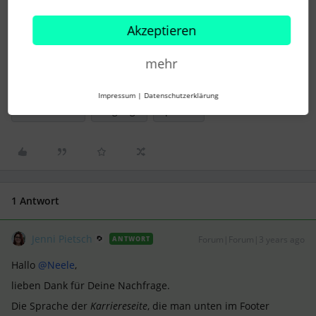
LG Jenni
Akzeptieren
mehr
recruiting
sprachen
stellenausschreibung
Impressum
|
Datenschutzerklärung
Karriereseite
language
Sprache
1 Antwort
Jenni Pietsch
Forum|Forum|3 years ago
ANTWORT
Hallo
@Neele
,
lieben Dank für Deine Nachfrage.
Die Sprache der
Karriereseite
, die man unten im Footer