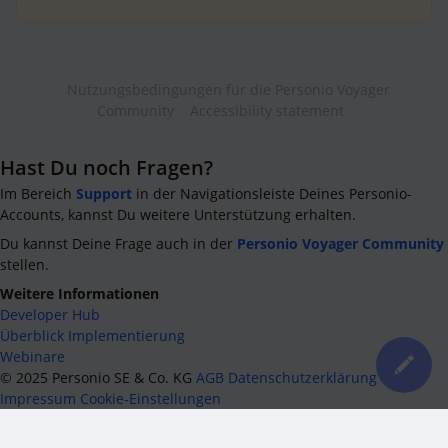
Nutzungsbedingungen für die Personio Voyager
Community
Accessibility statement
Hast Du noch Fragen?
Im Bereich
Support
in der Navigationsleiste Deines Personio-
Accounts, kannst Du weitere Unterstützung erhalten.
Du kannst Deine Frage auch in der
Personio Voyager Community
stellen.
Weitere Informationen
Developer Hub
Überblick Implementierung
Webinare
©
2025
Personio SE & Co. KG
AGB
Datenschutzerklärung
Impressum
Cookie-Einstellungen