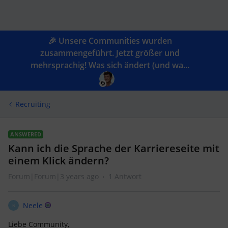
🎉 Unsere Communities wurden
zusammengeführt. Jetzt größer und
mehrsprachig! Was sich ändert (und wa...
Recruiting
ANSWERED
Kann ich die Sprache der Karriereseite mit
einem Klick ändern?
Forum|Forum|3 years ago
1 Antwort
Neele
N
Liebe Community,