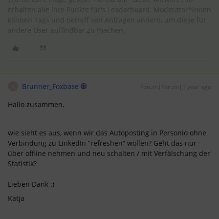
erhalten alle ihre Punkte für's Leaderboard. Moderator*innen
können Tags und Betreff von Anfragen ändern, um diese für
andere User auffindbar zu machen.
Brunner_Foxbase
Forum|Forum|1 year ago
B
Hallo zusammen,
wie sieht es aus, wenn wir das Autoposting in Personio ohne
Verbindung zu LinkedIn “refreshen” wollen? Geht das nur
über offline nehmen und neu schalten / mit Verfälschung der
Statistik?
Lieben Dank :)
Katja