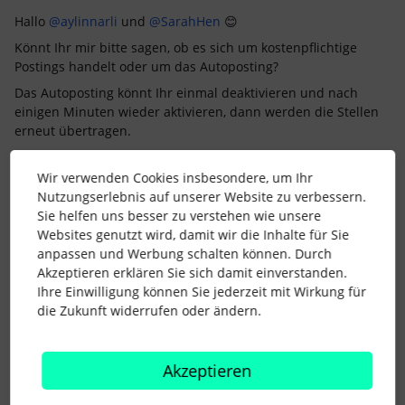
Hallo
@aylinnarli
und
@SarahHen
😊
Könnt Ihr mir bitte sagen, ob es sich um kostenpflichtige
Postings handelt oder um das Autoposting?
Das Autoposting könnt Ihr einmal deaktivieren und nach
einigen Minuten wieder aktivieren, dann werden die Stellen
erneut übertragen.
Liebe Grüße
Wir verwenden Cookies insbesondere, um Ihr
Mary 🌷
Nutzungserlebnis auf unserer Website zu verbessern.
Sie helfen uns besser zu verstehen wie unsere
Websites genutzt wird, damit wir die Inhalte für Sie
Wurde Eure Frage gelöst? - Klickt auf "Beste Antwort", so
anpassen und Werbung schalten können. Durch
erhalten alle ihre Punkte für's Leaderboard. Moderator*innen
Akzeptieren erklären Sie sich damit einverstanden.
können Tags und Betreff von Anfragen ändern, um diese für
Ihre Einwilligung können Sie jederzeit mit Wirkung für
andere User auffindbar zu machen.
die Zukunft widerrufen oder ändern.
Akzeptieren