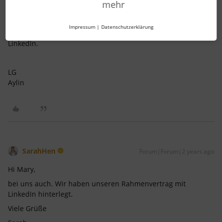
aylinnarli
Forum|Forum|2 years ago
AUTOR*IN
A
mehr
Hi,
Impressum
|
Datenschutzerklärung
bei mir handelt es sich um kostenpflichtige Postings auf
LinkedIn.
LG
Aylin
SarahHen
Forum|Forum|2 years ago
Hi Mary,
bei uns auch. Wir haben unseren Rahmenvertrag mit
LinkedIn hinterlegt.
Viele Grüße