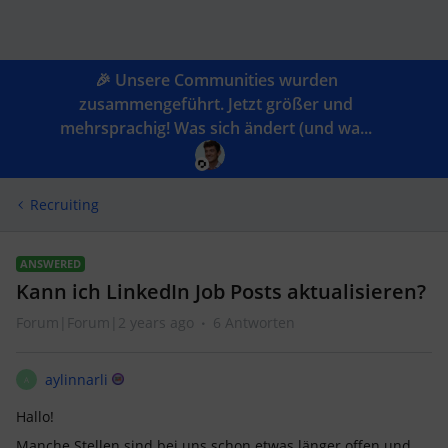
🎉 Unsere Communities wurden
zusammengeführt. Jetzt größer und
mehrsprachig! Was sich ändert (und wa...
Recruiting
ANSWERED
Kann ich LinkedIn Job Posts aktualisieren?
Forum|Forum|2 years ago
6 Antworten
aylinnarli
A
Hallo!
Manche Stellen sind bei uns schon etwas länger offen und