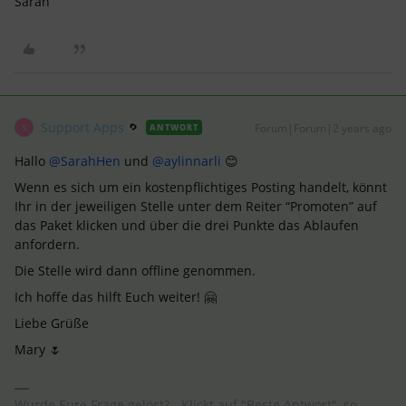
Sarah
Support Apps
Forum|Forum|2 years ago
ANTWORT
S
Hallo
@SarahHen
und
@aylinnarli
😊
Wenn es sich um ein kostenpflichtiges Posting handelt, könnt
Ihr in der jeweiligen Stelle unter dem Reiter “Promoten” auf
das Paket klicken und über die drei Punkte das Ablaufen
anfordern.
Die Stelle wird dann offline genommen.
Ich hoffe das hilft Euch weiter! 🤗
Liebe Grüße
Mary 🌷
Wurde Eure Frage gelöst? - Klickt auf "Beste Antwort", so