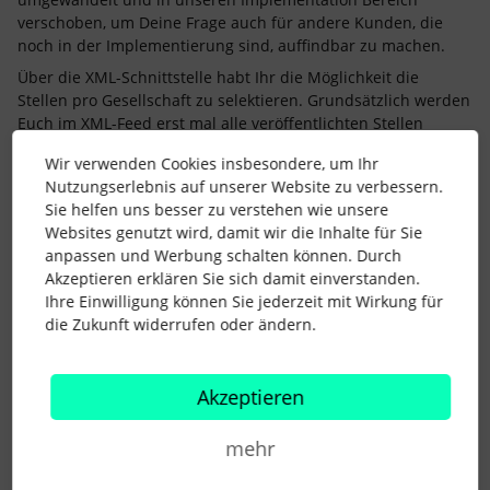
verschoben, um Deine Frage auch für andere Kunden, die
noch in der Implementierung sind, auffindbar zu machen.
Über die XML-Schnittstelle habt Ihr die Möglichkeit die
Stellen pro Gesellschaft zu selektieren. Grundsätzlich werden
Euch im XML-Feed erst mal alle veröffentlichten Stellen
angezeigt. Ihr könnt jedoch die entsprechenden Positionen
Wir verwenden Cookies insbesondere, um Ihr
und Daten pro
Gesellschaft
aus dem Feed filtern und auf der
Nutzungserlebnis auf unserer Website zu verbessern.
jeweiligen Homepage Eurer Tochtergesellschaft einbinden.
Sie helfen uns besser zu verstehen wie unsere
So werden auf den entsprechenden Websites ausschließlich
Websites genutzt wird, damit wir die Inhalte für Sie
die gewünschten Stellenausschreibungen eingebunden.
anpassen und Werbung schalten können. Durch
Alternativ könnt Ihr diese Differenzierung mithilfe
Akzeptieren erklären Sie sich damit einverstanden.
von
Keywords
herausfiltern. Legt eigene
Keywords
für jede
Ihre Einwilligung können Sie jederzeit mit Wirkung für
Eurer Karriereseite an und filtert so die für Euch
die Zukunft widerrufen oder ändern.
relevanten
Stellenanzeigen
mithilfe der
Keywords
aus dem
XML-Feed heraus.
Melde Dich gerne bei weiteren Rückfragen.
Akzeptieren
Viele Grüße,
mehr
Karo