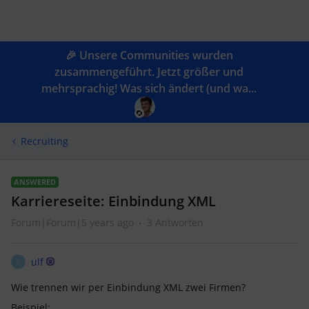
🎉 Unsere Communities wurden
zusammengeführt. Jetzt größer und
mehrsprachig! Was sich ändert (und wa...
Recruiting
ANSWERED
Karriereseite: Einbindung XML
Forum|Forum|5 years ago
3 Antworten
ulf
U
Wie trennen wir per Einbindung XML zwei Firmen?
Beispiel: