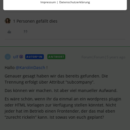
Impressum
|
Datenschutzerklärung
1 Personen gefällt dies
ulf
Forum|Forum|5 years ago
AUTOR*IN
ANTWORT
U
Hallo
@KarolinDasch
!
Genauer gesagt haben wir das bereits gefunden. Die
Trennung erfolgt über Attribut “subcompany”.
Das können wir machen. Ist aber viel manueller Aufwand.
Es wäre schön, wenn ihr da einmal an ein wordpress plugin
oder HTML Vorlagen zur Verfügung stellen könntet. Nicht
jeder hat im Betrieb einen Frontender, der das mal eben
“zurecht rickeln” kann. Ist sowas von euch geplant?