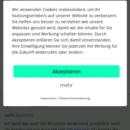
Navigator
Forum|Forum|2 years ago
Wir verwenden Cookies insbesondere, um Ihr
Moin
@JulianD
Nutzungserlebnis auf unserer Website zu verbessern.
Sie helfen uns besser zu verstehen wie unsere
die Stellendetails findest du in der jeweiligen Stelle und dann
Websites genutzt wird, damit wir die Inhalte für Sie
unter “Bearbeiten”. Hier kannst du alles anpassen was du
anpassen und Werbung schalten können. Durch
brauchst
Akzeptieren erklären Sie sich damit einverstanden.
Ihre Einwilligung können Sie jederzeit mit Wirkung für
Anker lichten und Segel setzen! Volle Kraft voraus in Richtung
die Zukunft widerrufen oder ändern.
Zukunft.
2 Menschen gefällt dies
J
Akzeptieren
mehr
Impressum
|
Datenschutzerklärung
Elena
Forum|Forum|2 years ago
ANTWORT
Hallo
@JulianD
,
ich fand das auch ein bisschen verwirrend, zusätzlich noch
als Ergänzung zur Aussage von
@Navigator
: Du kannst die