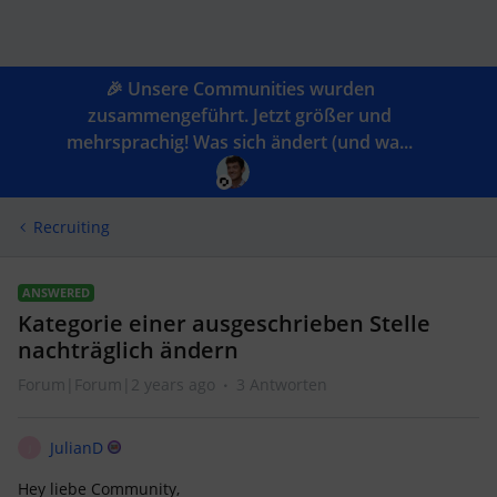
🎉 Unsere Communities wurden
zusammengeführt. Jetzt größer und
mehrsprachig! Was sich ändert (und wa...
Recruiting
ANSWERED
Kategorie einer ausgeschrieben Stelle
nachträglich ändern
Forum|Forum|2 years ago
3 Antworten
JulianD
J
Hey liebe Community,