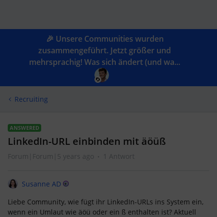
🎉 Unsere Communities wurden
zusammengeführt. Jetzt größer und
mehrsprachig! Was sich ändert (und wa...
Recruiting
ANSWERED
LinkedIn-URL einbinden mit äöüß
Forum|Forum|5 years ago
1 Antwort
Susanne AD
Liebe Community, wie fügt ihr LinkedIn-URLs ins System ein,
wenn ein Umlaut wie äöü oder ein ß enthalten ist? Aktuell