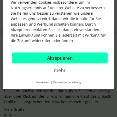
Wir verwenden Cookies insbesondere, um Ihr
linkedin
url
Nutzungserlebnis auf unserer Website zu verbessern.
Sie helfen uns besser zu verstehen wie unsere
Websites genutzt wird, damit wir die Inhalte für Sie
anpassen und Werbung schalten können. Durch
Akzeptieren erklären Sie sich damit einverstanden.
Ihre Einwilligung können Sie jederzeit mit Wirkung für
die Zukunft widerrufen oder ändern.
1 Antwort
KarolinDasch
Forum|Forum|5 years ago
ANTWORT
Akzeptieren
Liebe
@Susanne AD
,
mehr
vielen Dank für Deine Nachricht.
Wenn Du den Link aus LinkedIn heraus kopierst und im Profil
Impressum
|
Datenschutzerklärung
einfügst funktioniert es auch mit Umlauten und ß. Die
besagten Buchstaben werden dann als %-Zeichen angezeigt,
aber über Klick auf den Link wird man direkt auf das LinkedIn
Profil des entsprechenden Mitarbeiters weitergeleitet.
Viele Grüße,
Karo