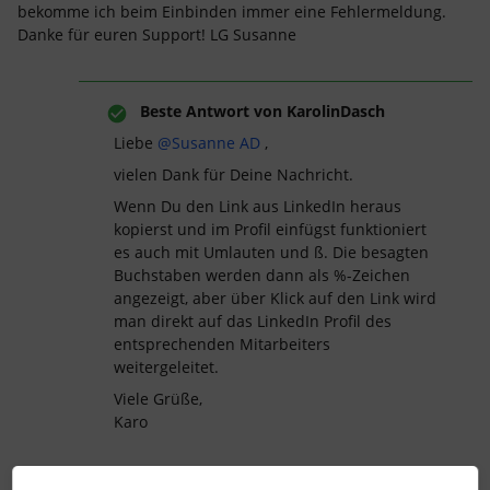
bekomme ich beim Einbinden immer eine Fehlermeldung.
Danke für euren Support! LG Susanne
Beste Antwort von
KarolinDasch
Liebe
@Susanne AD
,
vielen Dank für Deine Nachricht.
Wenn Du den Link aus LinkedIn heraus
kopierst und im Profil einfügst funktioniert
es auch mit Umlauten und ß. Die besagten
Buchstaben werden dann als %-Zeichen
angezeigt, aber über Klick auf den Link wird
man direkt auf das LinkedIn Profil des
entsprechenden Mitarbeiters
weitergeleitet.
Viele Grüße,
Karo