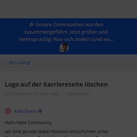
🎉 Unsere Communities wurden
zusammengeführt. Jetzt größer und
mehrsprachig! Was sich ändert (und wa...
Recruiting
Logo auf der Karriereseite löschen
Forum|Forum|3 years ago
3 Antworten
Ruth Elvers
R
Hallo liebe Community,
wir sind gerade dabei Personio einzurichten unter