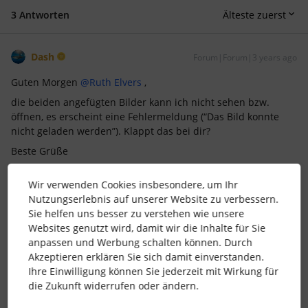
3 Antworten
Älteste zuerst
Dash
Forum|Forum|3 years ago
Guten Morgen
@Ruth Elvers
,
die beiden angefügten Bilder kann ich nicht sehen bzw.
öffnen, es erscheint eine Fehlermeldung (“Das Bild konnte
nicht geladen werden”). Klappt das bei dir?
Beste Grüße
Dash
Wir verwenden Cookies insbesondere, um Ihr
Nutzungserlebnis auf unserer Website zu verbessern.
Sie helfen uns besser zu verstehen wie unsere
Websites genutzt wird, damit wir die Inhalte für Sie
Gerne können wir uns auf LinkedIn vernetzten:
anpassen und Werbung schalten können. Durch
https://www.linkedin.com/in/hmk-personal-ds
Akzeptieren erklären Sie sich damit einverstanden.
Ihre Einwilligung können Sie jederzeit mit Wirkung für
1 Personen gefällt dies
die Zukunft widerrufen oder ändern.