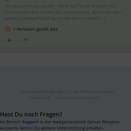
Wurde Eure Frage gelöst? - Klickt auf "Beste Antwort", so
erhalten alle ihre Punkte für's Leaderboard. Bei Rückfragen
an mich, markiert mich gerne mit @Jenni Pietsch. :)
1 Personen gefällt dies
J
Nutzungsbedingungen für die Personio Voyager
Community
Accessibility statement
Hast Du noch Fragen?
Im Bereich
Support
in der Navigationsleiste Deines Personio-
Accounts, kannst Du weitere Unterstützung erhalten.