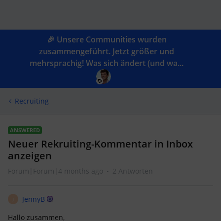
🎉 Unsere Communities wurden
zusammengeführt. Jetzt größer und
mehrsprachig! Was sich ändert (und wa...
Recruiting
ANSWERED
Neuer Rekruiting-Kommentar in Inbox
anzeigen
Forum|Forum|4 months ago
2 Antworten
JennyB
J
Hallo zusammen,