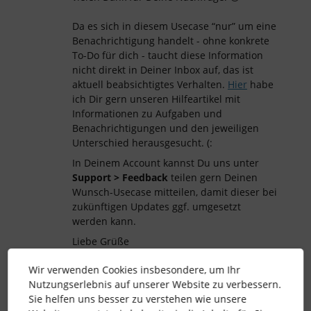
Da es sich in diesem Usecase “nur” um eine
Benachrichtigung handelt - ohne konkrete
To-Do für dich - taucht diese Information
nicht direkt in Deiner Inbox auf, das ist
aktuell beabsichtigtes Verhalten.
Hier
habe
ich Dir gern unseren Hilfeartikel mit
Informationen zu Aufgaben und
Benachrichtigungen und den jeweiligen
Unterschied herausgesucht. (:
In Deinem Account kannst Du uns unter
Support > Feedback
teilen gern Deinen
Wunsch-Usecase mitteilen, damit dieser bei
zukünftigen Updates ggf. umgesetzt
werden kann.
Liebe Grüße
Jenni
Wir verwenden Cookies insbesondere, um Ihr
Nutzungserlebnis auf unserer Website zu verbessern.
Sie helfen uns besser zu verstehen wie unsere