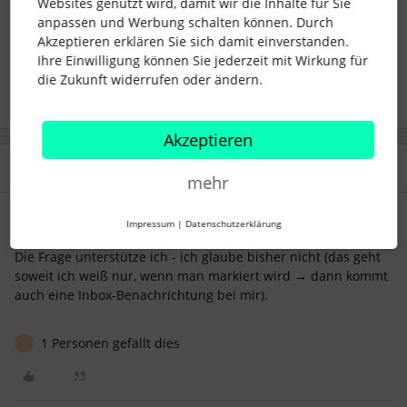
Websites genutzt wird, damit wir die Inhalte für Sie
recruiting
inbox
Notification
anpassen und Werbung schalten können. Durch
Akzeptieren erklären Sie sich damit einverstanden.
Ihre Einwilligung können Sie jederzeit mit Wirkung für
2 Menschen gefällt dies
L
die Zukunft widerrufen oder ändern.
Akzeptieren
2 Antworten
Älteste zuerst
mehr
Jezi1912
Forum|Forum|4 months ago
Impressum
|
Datenschutzerklärung
Die Frage unterstütze ich - ich glaube bisher nicht (das geht
soweit ich weiß nur, wenn man markiert wird → dann kommt
auch eine Inbox-Benachrichtung bei mir).
1 Personen gefällt dies
J