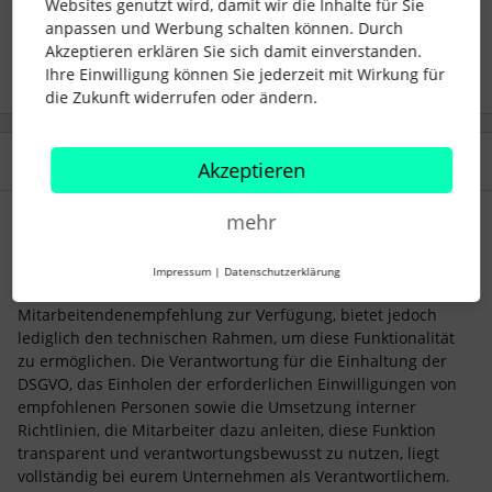
Websites genutzt wird, damit wir die Inhalte für Sie
anpassen und Werbung schalten können. Durch
Employee Referrals
Akzeptieren erklären Sie sich damit einverstanden.
Ihre Einwilligung können Sie jederzeit mit Wirkung für
die Zukunft widerrufen oder ändern.
1 Antwort
Akzeptieren
Christoph
mehr
Forum|Forum|1 year ago
Hallo ​
@EvaS
,
Impressum
|
Datenschutzerklärung
Personio stellt als Auftragsverarbeiter die Funktion zur
Mitarbeitendenempfehlung zur Verfügung, bietet jedoch
lediglich den technischen Rahmen, um diese Funktionalität
zu ermöglichen. Die Verantwortung für die Einhaltung der
DSGVO, das Einholen der erforderlichen Einwilligungen von
empfohlenen Personen sowie die Umsetzung interner
Richtlinien, die Mitarbeiter dazu anleiten, diese Funktion
transparent und verantwortungsbewusst zu nutzen, liegt
vollständig bei eurem Unternehmen als Verantwortlichem.