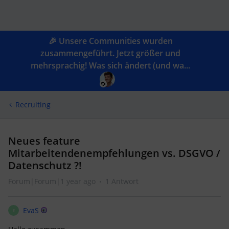
🎉 Unsere Communities wurden
zusammengeführt. Jetzt größer und
mehrsprachig! Was sich ändert (und wa...
Recruiting
Neues feature
Mitarbeitendenempfehlungen vs. DSGVO /
Datenschutz ?!
Forum|Forum|1 year ago
1 Antwort
EvaS
E