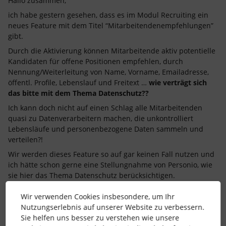
Hallo zusammen,
ich habe gestern gesehen, dass es im Modul Recruiting ein
neues Feature mit dem Titel “Mitarbeitendenempfehlungen”
gibt.
Durch die Aktivierung können Mitarbeitende aktiv potentielle
Kandidaten für offene Positionen empfehlen, durch
Nennung/Weiterleitung von Name, Vorname, Emailadresse,
öffentl. Profile, Lebenslauf und Freitext …
wie verträgt sich
das bitte mit dem Thema Datenschutz??
Ich kann doch nicht auf einen Schlag alle Mitarbeitenden
quasi zu Datenverarbeitern machen, die unkontrolliert
Lebensläufe und personenbezogene Daten sammeln und
verteilen?!
Wir werden dieses Feature so auf gar keinen Fall nutzen und
ich hätte schon gerne eine Stellungnahme von Personio, wie
sie hier das Thema Datenschutz berücksichtigen.
Gruß, Eva
Wir verwenden Cookies insbesondere, um Ihr
Nutzungserlebnis auf unserer Website zu verbessern.
Sie helfen uns besser zu verstehen wie unsere
recruiting
Datenschutz
DSGVO
new feature