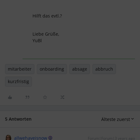
Hilft das evtl.?
Liebe Grüße,
YuBl
mitarbeiter
onboarding
absage
abbruch
kurzfristig
5 Antworten
Älteste zuerst
allwehaveisnow
Forum|Forum|3 years ago