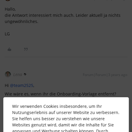
Hallo,
die Antwort interessiert mich auch. Leider aktuell ja nichts
ungewöhnliches.
LG
Lena
Forum|Forum|3 years ago
Hi
@team2525
,
Wie wäre es, wenn ihr die Onboarding-Vorlage entfernt?
Das geht über den Reiter Onboarding.
Dadurch werden alle Daten, die mit dem Onboarding
Wir verwenden Cookies insbesondere, um Ihr
zusammenhängen, gelöscht.
Nutzungserlebnis auf unserer Website zu verbessern.
Sie helfen uns besser zu verstehen wie unsere
Ist das hilfreich?
Websites genutzt wird, damit wir die Inhalte für Sie
Anschließend könnt ihr den Status der Mitarbeitenden
anpassen und Werbung schalten können. Durch