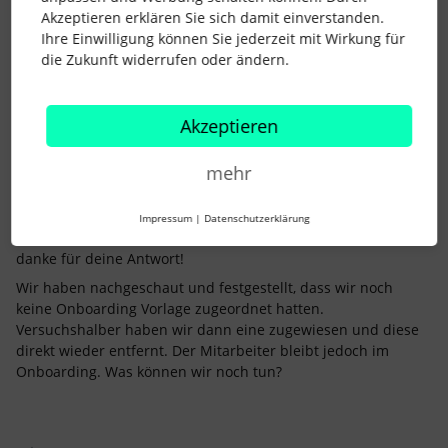
entsprechend ändern. :)
Akzeptieren erklären Sie sich damit einverstanden.
Liebe Grüße
Ihre Einwilligung können Sie jederzeit mit Wirkung für
Lena
die Zukunft widerrufen oder ändern.
Akzeptieren
mehr
team2525
Forum|Forum|3 years ago
AUTOR*IN
T
Impressum
|
Datenschutzerklärung
Hi Lena,
danke für deine Antwort!
Wir haben nachgeschaut und festgestellt, dass wir noch
keine Onboarding Vorlage zugeordnet hatten.
Versuchshalber haben wir dann eine zugewiesen und diese
direkt wieder entfernt. Der Mitarbeiter bleibt jedoch im
Onboarding. Was können wir noch tun?