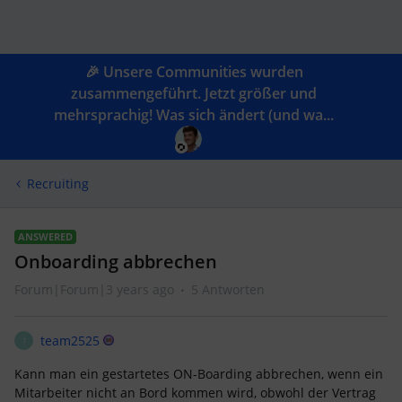
🎉 Unsere Communities wurden
zusammengeführt. Jetzt größer und
mehrsprachig! Was sich ändert (und wa...
Recruiting
ANSWERED
Onboarding abbrechen
Forum|Forum|3 years ago
5 Antworten
team2525
T
Kann man ein gestartetes ON-Boarding abbrechen, wenn ein
Mitarbeiter nicht an Bord kommen wird, obwohl der Vertrag