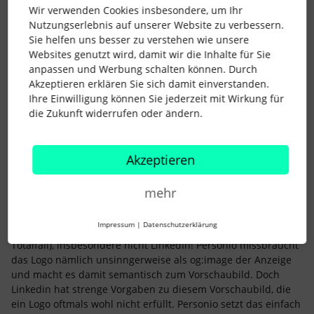
Wir verwenden Cookies insbesondere, um Ihr
Karriereseite ist deshalb extrem starr. Das kommt
Nutzungserlebnis auf unserer Website zu verbessern.
mutmaßlich davon, dass der Inhalt so allgemein gehalten
Sie helfen uns besser zu verstehen wie unsere
sein soll, dass das “Promoten” direkt an die Portale
Websites genutzt wird, damit wir die Inhalte für Sie
unterstützt wird.
anpassen und Werbung schalten können. Durch
Vollkommen unausgereift ist Karriereseite außerdem
Akzeptieren erklären Sie sich damit einverstanden.
bezüglich des Firmenlogos. Das wird je nach Format und
Ihre Einwilligung können Sie jederzeit mit Wirkung für
Größe wie Kraut und Rüben angezeigt. Es gibt Workarounds
die Zukunft widerrufen oder ändern.
(Grafik mit weißer Fläche an bestimmten Rändern), die in
Personio-Selbsthilfegruppen diskutiert werden, aber die
haben andere Nachteile. Mit dem kostenpflichtigen
Akzeptieren
Customization-Zusatz kann man wenigstens CSS nutzen, aber
auch hier sind die Möglichkeiten beschränkt.
mehr
Zusätzlich haben wir zum Beispiel das massive Problem, dass
wir unsere Stellen, die auf der Karriereseite sind, nicht
Impressum
|
Datenschutzerklärung
vernünftig in sozialen Netzwerken posten können (also quasi
Totalfail), insbesondere nicht LinkedIn! Personio missbraucht
das Logo nämlich unsinngerweise als og:image der Anzeige
und macht es damit semantisch zum Vorschaubild. Doch
Linkedin hat strenge Vorgaben zu diesem Vorschaubild, die
ein Logo oftmals wohl nicht erfüllt. Personio setzt das einfach