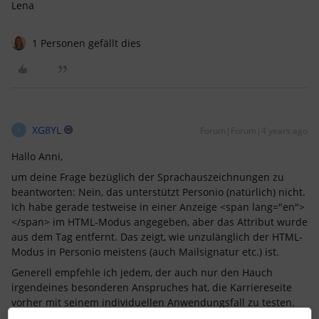
Lena
1 Personen gefällt dies
XG8YL
Forum|Forum|4 years ago
X
Hallo Anni,
um deine Frage bezüglich der Sprachauszeichnungen zu
beantworten: Nein, das unterstützt Personio (natürlich) nicht.
Ich habe gerade testweise in einer Anzeige <span lang="en">
</span> im HTML-Modus angegeben, aber das Attribut wurde
aus dem Tag entfernt. Das zeigt, wie unzulänglich der HTML-
Modus in Personio meistens (auch Mailsignatur etc.) ist.
Generell empfehle ich jedem, der auch nur den Hauch
irgendeines besonderen Anspruches hat, die Karriereseite
vorher mit seinem individuellen Anwendungsfall zu testen.
Personio ist da extrem restriktiv in den Möglichkeiten und die