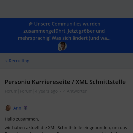
🎉 Unsere Communities wurden
zusammengeführt. Jetzt größer und
mehrsprachig! Was sich ändert (und wa...
Recruiting
Personio Karriereseite / XML Schnittstelle
Forum|Forum|4 years ago
4 Antworten
Anni
Hallo zusammen,
wir haben aktuell die XML Schnittstelle eingebunden, um das