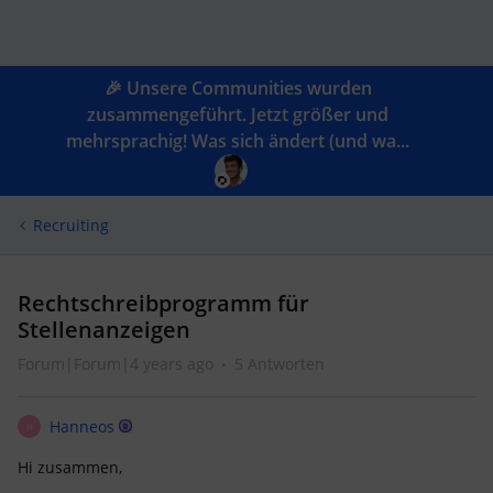
🎉 Unsere Communities wurden
zusammengeführt. Jetzt größer und
mehrsprachig! Was sich ändert (und wa...
Recruiting
Rechtschreibprogramm für
Stellenanzeigen
Forum|Forum|4 years ago
5 Antworten
Hanneos
H
Hi zusammen,