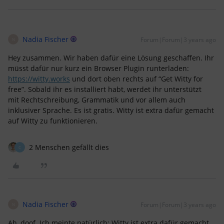
Nadia Fischer
Forum|Forum|3 years ago
N
Hey zusammen. Wir haben dafür eine Lösung geschaffen. Ihr
müsst dafür nur kurz ein Browser Plugin runterladen:
https://witty.works
und dort oben rechts auf “Get Witty for
free”. Sobald ihr es installiert habt, werdet ihr unterstützt
mit Rechtschreibung, Grammatik und vor allem auch
inklusiver Sprache. Es ist gratis. Witty ist extra dafür gemacht
auf Witty zu funktionieren.
2 Menschen gefällt dies
C
Nadia Fischer
Forum|Forum|3 years ago
N
Ah, doof. Ich meinte natürlich: Witty ist extra dafür gemacht,