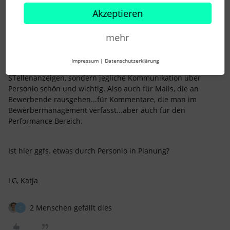
Akzeptieren
SI_HR
Forum|Forum|3 years ago
S
mehr
Hallo zusammen,
Impressum
|
Datenschutzerklärung
eine Rechschreibprüfung wäre nicht nur für die
STellenanzeigen, sondern jegliche Kommunikation über
Personio schön und wichtig. Also auch für Mails, die an
Bewerbende rausgehen...für Kommentare, die man im
Bewerbermanagement verfasst...aber auch für den
Performance Bereich.
Ist hier ggfs. etwas durch Personio in Planung?
LG, Katja
2 Menschen gefällt dies
C