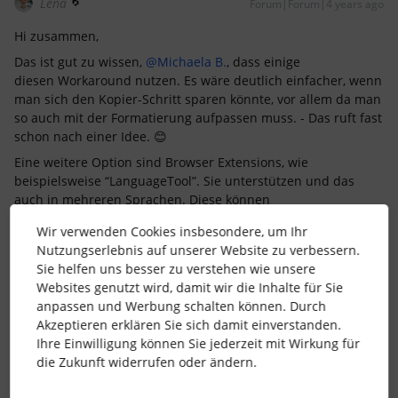
Lena
Forum|Forum|4 years ago
Hi zusammen,
Das ist gut zu wissen,
@Michaela B.
, dass einige
diesen Workaround nutzen. Es wäre deutlich einfacher, wenn
man sich den Kopier-Schritt sparen könnte, vor allem da man
so auch mit der Formatierung aufpassen muss. - Das ruft fast
schon nach einer Idee. 😊
Eine weitere Option sind Browser Extensions, wie
beispielsweise “LanguageTool”. Sie unterstützen und das
auch in mehreren Sprachen. Diese können
in Programmen/auf Webseiten, in denen sensible Daten
Wir verwenden Cookies insbesondere, um Ihr
verwaltet werden, auch deaktiviert werden.
Nutzungserlebnis auf unserer Website zu verbessern.
Gibt es noch weitere Optionen?
Sie helfen uns besser zu verstehen wie unsere
Websites genutzt wird, damit wir die Inhalte für Sie
Liebe Grüße
anpassen und Werbung schalten können. Durch
Lena
Akzeptieren erklären Sie sich damit einverstanden.
Ihre Einwilligung können Sie jederzeit mit Wirkung für
die Zukunft widerrufen oder ändern.