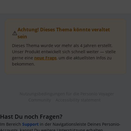
Achtung! Dieses Thema könnte veraltet
⚠️
sein
Dieses Thema wurde vor mehr als
4 Jahren
erstellt.
Unser Produkt entwickelt sich schnell weiter — stelle
gerne eine
neue Frage
, um die aktuellsten Infos zu
bekommen.
Nutzungsbedingungen für die Personio Voyager
Community
Accessibility statement
Hast Du noch Fragen?
Im Bereich
Support
in der Navigationsleiste Deines Personio-
Accounts, kannst Du weitere Unterstützung erhalten.