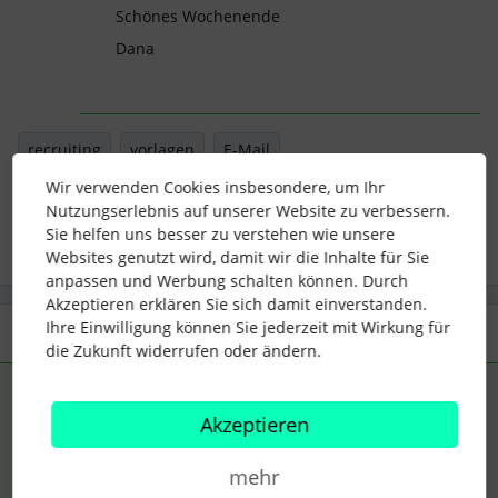
Schönes Wochenende
Dana
recruiting
vorlagen
E-Mail
Wir verwenden Cookies insbesondere, um Ihr
Nutzungserlebnis auf unserer Website zu verbessern.
2 Menschen gefällt dies
A
Sie helfen uns besser zu verstehen wie unsere
Websites genutzt wird, damit wir die Inhalte für Sie
anpassen und Werbung schalten können. Durch
Akzeptieren erklären Sie sich damit einverstanden.
Ihre Einwilligung können Sie jederzeit mit Wirkung für
2 Antworten
Älteste zuerst
die Zukunft widerrufen oder ändern.
Dana
Forum|Forum|4 years ago
ANTWORT
Akzeptieren
Hey
@miri_am
,
mehr