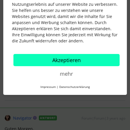
Nutzungserlebnis auf unserer Website zu verbessern.
vielen Dank für deine Rückmeldung.
Sie helfen uns besser zu verstehen wie unsere
Websites genutzt wird, damit wir die Inhalte für Sie
anpassen und Werbung schalten können. Durch
Vielleicht meinst Du aber, dass Ihr die E-Mail-
Akzeptieren erklären Sie sich damit einverstanden.
Benachrichtigungen zu neuen Bewerbungen an diese
Ihre Einwilligung können Sie jederzeit mit Wirkung für
Adresse senden möchtet?
die Zukunft widerrufen oder ändern.
Genau das meinte ich damit.
Danke für die Erklärung. 😊
Akzeptieren
Ich muss jetzt überlegen wie wir es weitermachen müssen.
mehr
LG
Impressum
|
Datenschutzerklärung
Navigator
Forum|Forum|3 years ago
ANTWORT
Guten Morgen,