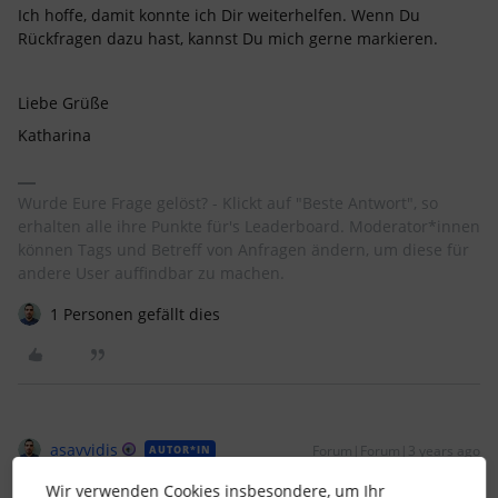
Ich hoffe, damit konnte ich Dir weiterhelfen. Wenn Du
Rückfragen dazu hast, kannst Du mich gerne markieren.
Liebe Grüße
Katharina
Wurde Eure Frage gelöst? - Klickt auf "Beste Antwort", so
erhalten alle ihre Punkte für's Leaderboard. Moderator*innen
können Tags und Betreff von Anfragen ändern, um diese für
andere User auffindbar zu machen.
1 Personen gefällt dies
asavvidis
Forum|Forum|3 years ago
AUTOR*IN
Wir verwenden Cookies insbesondere, um Ihr
Hallo Katharina
@Recruiting Support Team
,