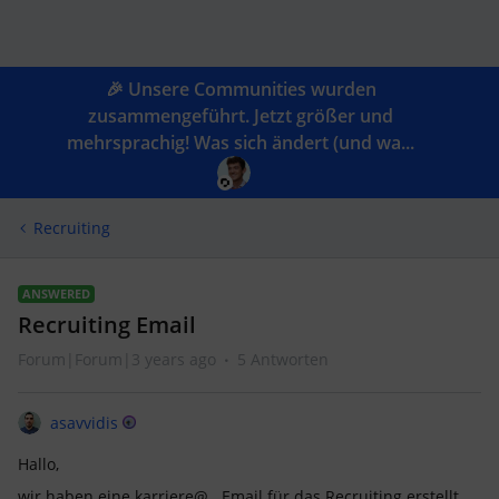
🎉 Unsere Communities wurden
zusammengeführt. Jetzt größer und
mehrsprachig! Was sich ändert (und wa...
Recruiting
ANSWERED
Recruiting Email
Forum|Forum|3 years ago
5 Antworten
asavvidis
Hallo,
wir haben eine karriere@.. Email für das Recruiting erstellt,