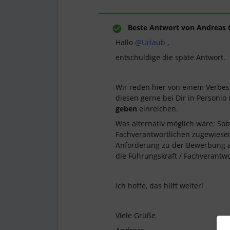
Beste Antwort von
Andreas 
Hallo ​
@Urlaub
,
entschuldige die späte Antwort.
Wir reden hier von einem Verbe
diesen gerne bei Dir in Personio
geben
einreichen.
Was alternativ möglich wäre: Sob
Fachverantwortlichen zugewiesen 
Anforderung zu der Bewerbung a
die Führungskraft / Fachverantwo
Ich hoffe, das hilft weiter!
Viele Grüße