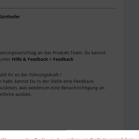
Görthofer
sserungsvorschlag an das Produkt-Team. Du kannst
 unter
Hilfe & Feedback > Feedback
ald ihr es der Führungskraft /
habt, kannst Du in der Stelle eine Feedback-
uslösen, was wiederum eine Benachrichtigung an
rtliche auslöst.