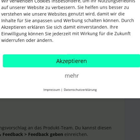
Wir verwenden Cookies insbesondere, um Ihr Nutzungserlebnis
auf unserer Website zu verbessern. Sie helfen uns besser zu
verstehen wie unsere Websites genutzt wird, damit wir die
Inhalte für Sie anpassen und Werbung schalten können. Durch
Akzeptieren erklären Sie sich damit einverstanden. Ihre
hiring process
Einwilligung können Sie jederzeit mit Wirkung für die Zukunft
widerrufen oder ändern.
Teilen
Akzeptieren
mehr
Impressum
|
Datenschutzerklärung
erator
Forum|Forum|1 year ago
ANTWORT
ngsvorschlag an das Produkt-Team. Du kannst diesen
 & Feedback > Feedback geben
einreichen.