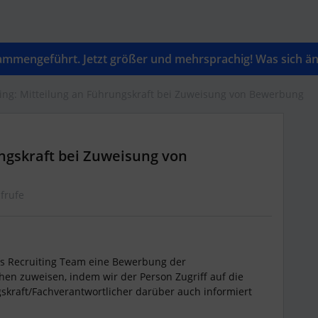
mengeführt. Jetzt größer und mehrsprachig! Was sich änd
ting: Mitteilung an Führungskraft bei Zuweisung von Bewerbung
ungskraft bei Zuweisung von
frufe
ls Recruiting Team eine Bewerbung der
en zuweisen, indem wir der Person Zugriff auf die
skraft/Fachverantwortlicher darüber auch informiert