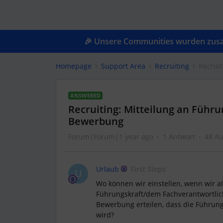
🎉 Unsere Communities wurden zusam
Homepage
Support Area
Recruiting
Recrui
ANSWERED
Recruiting: Mitteilung an Führ
Bewerbung
Forum|Forum|1 year ago
1 Antwort
48 Au
Urlaub
First Steps
U
Wo können wir einstellen, wenn wir a
Führungskraft/dem Fachverantwortlich
Bewerbung erteilen, dass die Führung
wird?