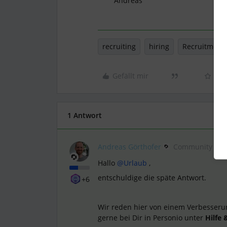
Andreas
recruiting
hiring
Recruitment
Gefällt mir
1 Antwort
Andreas Görthofer
Community Mod
Hallo ​
@Urlaub
,
entschuldige die späte Antwort.
+6
Wir reden hier von einem Verbesseru
gerne bei Dir in Personio unter
Hilfe