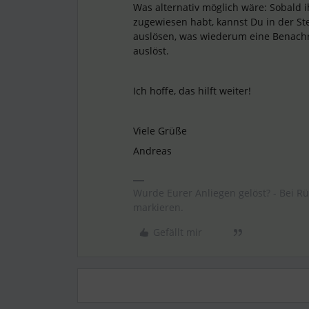
Was alternativ möglich wäre: Sobald i
zugewiesen habt, kannst Du in der S
auslösen, was wiederum eine Benachri
auslöst.
Ich hoffe, das hilft weiter!
Viele Grüße
Andreas
Wurde Eurer Anliegen gelöst? - Bei R
markieren.
Gefällt mir