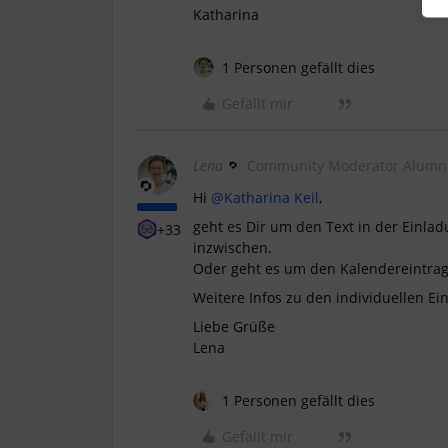
Katharina
1 Personen gefällt dies
Gefällt mir
Lena
Community Moderator Alumn
Hi
@Katharina Keil
,
geht es Dir um den Text in der Einlad
+33
inzwischen.
Oder geht es um den Kalendereintrag?
Weitere Infos zu den individuellen Ei
Liebe Grüße
Lena
1 Personen gefällt dies
Gefällt mir