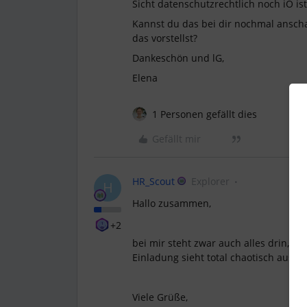
Sicht datenschutzrechtlich noch iO ist,
Kannst du das bei dir nochmal ansch
das vorstellst?
Dankeschön und lG,
Elena
1 Personen gefällt dies
Gefällt mir
HR_Scout
Explorer
H
Hallo zusammen,
+2
bei mir steht zwar auch alles drin, a
Einladung sieht total chaotisch aus.
Viele Grüße,