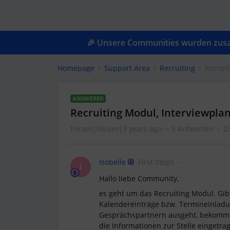
🎉 Unsere Communities wurden zusam
Homepage
Support Area
Recruiting
Recruit
ANSWERED
Recruiting Modul, Interviewpla
Forum|Forum|3 years ago
5 Antworten
2
Isobelle
First Steps
I
Hallo liebe Community,
es geht um das Recruiting Modul. Gibt 
Kalendereinträge bzw. Termineinladu
Gesprächspartnern ausgeht, bekommen
die Informationen zur Stelle eingetrag