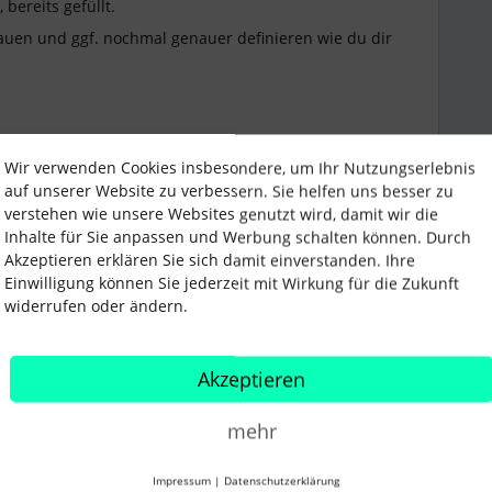
 bereits gefüllt.
auen und ggf. nochmal genauer definieren wie du dir
Wir verwenden Cookies insbesondere, um Ihr Nutzungserlebnis
auf unserer Website zu verbessern. Sie helfen uns besser zu
verstehen wie unsere Websites genutzt wird, damit wir die
Inhalte für Sie anpassen und Werbung schalten können. Durch
Akzeptieren erklären Sie sich damit einverstanden. Ihre
Einwilligung können Sie jederzeit mit Wirkung für die Zukunft
Forum|Forum|3 years ago
widerrufen oder ändern.
Akzeptieren
ber ich muss @Isobelle Recht geben, der Text in der
 Es wäre super, wenn man den ändern könnte!
mehr
Impressum
|
Datenschutzerklärung