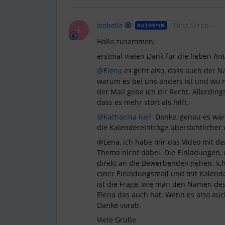
Isobelle
First Steps
AUTOR*IN
I
Hallo zusammen,
erstmal vielen Dank für die lieben An
@Elena
es geht also, dass auch der N
warum es bei uns anders ist und wo
der Mail gebe ich dir Recht. Allerding
dass es mehr stört als hilft.
@Katharina Keil
Danke, genau es wäre
die Kalendereinträge übersichtlicher
@Lena, ich habe mir das Video mit de
Thema nicht dabei. Die Einladungen, d
direkt an die Bewerbenden gehen. Ich 
einer Einladungsmail und mit Kalend
ist die Frage, wie man den Namen de
Elena das auch hat. Wenn es also auc
Danke vorab.
Viele Grüße