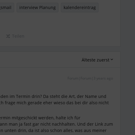
gsmail
interview Planung
kalendereintrag
Teilen
Älteste zuerst
Forum|Forum|3 years ago
den im Termin drin? Da steht die Art, der Name und
Ich frage mich gerade eher wieso das bei dir also nicht
min mitgeschickt werden, halte ich für
kann man ja fast gar nicht nachhalten. Und der Link zum
n unten drin, da ist also schon alles, was aus meiner