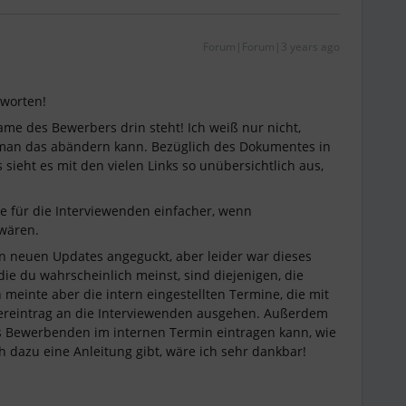
Forum|Forum|3 years ago
tworten!
ame des Bewerbers drin steht! Ich weiß nur nicht,
 man das abändern kann. Bezüglich des Dokumentes in
s sieht es mit den vielen Links so unübersichtlich aus,
 für die Interviewenden einfacher, wenn
 wären.
n neuen Updates angeguckt, aber leider war dieses
ie du wahrscheinlich meinst, sind diejenigen, die
meinte aber die intern eingestellten Termine, die mit
ereintrag an die Interviewenden ausgehen. Außerdem
s Bewerbenden im internen Termin eintragen kann, wie
h dazu eine Anleitung gibt, wäre ich sehr dankbar!