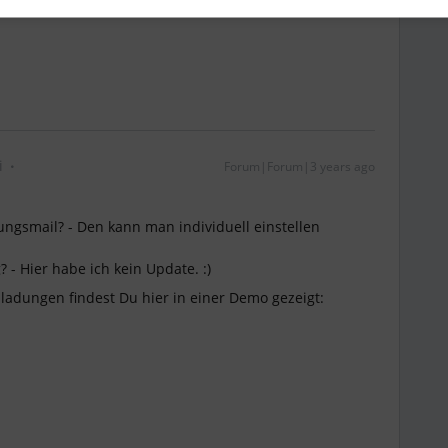
i
Forum|Forum|3 years ago
ungsmail? - Den kann man individuell einstellen
 - Hier habe ich kein Update. :)
nladungen findest Du hier in einer Demo gezeigt: