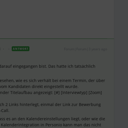
i
Forum|Forum|3 years ago
ANTWORT
arauf eingegangen bist. Das hatte ich tatsächlich
sehen, wie es sich verhält bei einem Termin, der über
vom Kandidaten direkt eingestellt wurde.
nder Titelaufbau angezeigt: [#] [Interviewtyp] [Zoom]
ch 2 Links hinterlegt, einmal der Link zur Bewerbung
-Call.
ass es an den Kalendereinstellungen liegt, oder wie die
r Kalenderintegration in Personio kann man das nicht