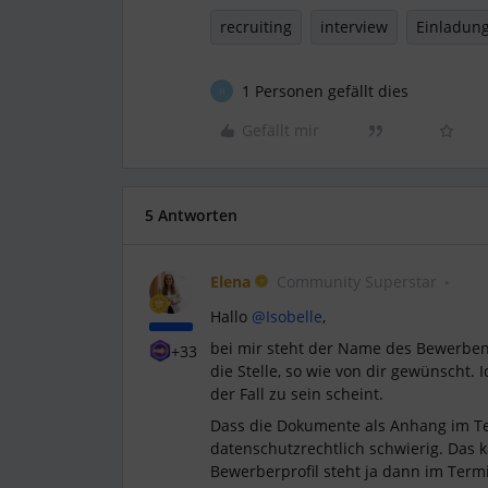
recruiting
interview
Einladun
1 Personen gefällt dies
H
Gefällt mir
5 Antworten
Elena
Community Superstar
Hallo
@Isobelle
,
bei mir steht der Name des Bewerben
+33
die Stelle, so wie von dir gewünscht. 
der Fall zu sein scheint.
Dass die Dokumente als Anhang im Ter
datenschutzrechtlich schwierig. Das 
Bewerberprofil steht ja dann im Termi