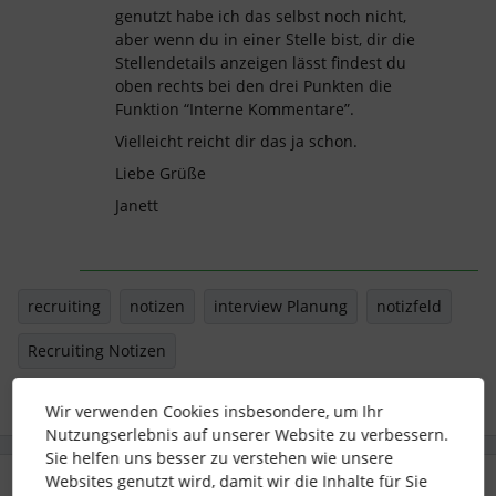
genutzt habe ich das selbst noch nicht,
aber wenn du in einer Stelle bist, dir die
Stellendetails anzeigen lässt findest du
oben rechts bei den drei Punkten die
Funktion “Interne Kommentare”.
Vielleicht reicht dir das ja schon.
Liebe Grüße
Janett
recruiting
notizen
interview Planung
notizfeld
Recruiting Notizen
Wir verwenden Cookies insbesondere, um Ihr
Nutzungserlebnis auf unserer Website zu verbessern.
Sie helfen uns besser zu verstehen wie unsere
Websites genutzt wird, damit wir die Inhalte für Sie
3 Antworten
Älteste zuerst