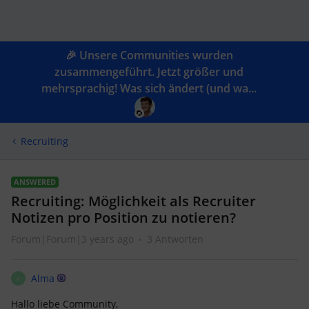
🎉 Unsere Communities wurden
zusammengeführt. Jetzt größer und
mehrsprachig! Was sich ändert (und wa...
Recruiting
ANSWERED
Recruiting: Möglichkeit als Recruiter
Notizen pro Position zu notieren?
Forum|Forum|3 years ago
3 Antworten
Alma
A
Hallo liebe Community,