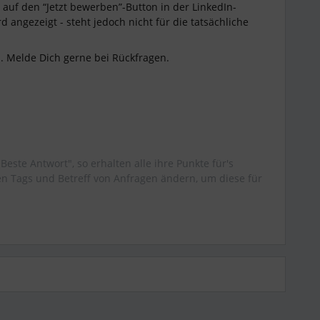
t auf den “Jetzt bewerben”-Button in der LinkedIn-
d angezeigt - steht jedoch nicht für die tatsächliche
ch. Melde Dich gerne bei Rückfragen.
"Beste Antwort", so erhalten alle ihre Punkte für's
 Tags und Betreff von Anfragen ändern, um diese für