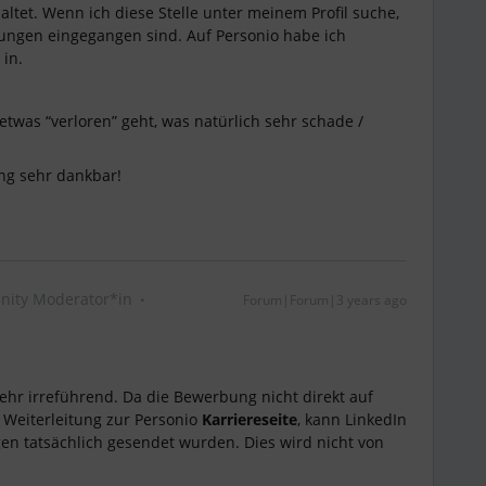
ltet. Wenn ich diese Stelle unter meinem Profil suche,
bungen eingegangen sind. Auf Personio habe ich
 in.
etwas “verloren” geht, was natürlich sehr schade /
ng sehr dankbar!
ity Moderator*in
Forum|Forum|3 years ago
sehr irreführend. Da die Bewerbung nicht direkt auf
e Weiterleitung zur Personio
Karriereseite
, kann LinkedIn
gen tatsächlich gesendet wurden. Dies wird nicht von