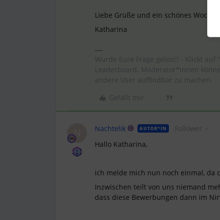
Liebe Grüße und ein schönes Wochen
Katharina
Wurde Eure Frage gelöst? - Klickt auf 
Leaderboard. Moderator*innen können
andere User auffindbar zu machen.
Gefällt mir
Nachtelik
Follower
AUTOR*IN
N
Hallo Katharina,
ich melde mich nun noch einmal, da d
Inzwischen teilt von uns niemand meh
dass diese Bewerbungen dann im Nir