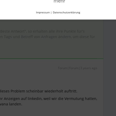
mehr
ende ☀️
Impressum
|
Datenschutzerklärung
"Beste Antwort", so erhalten alle ihre Punkte für's
 Tags und Betreff von Anfragen ändern, um diese für
Forum|Forum|3 years ago
ieses Problem scheinbar wiederholt auftritt.
r Anzeigen auf linkedin, weil wir die Vermutung hatten,
vana landen.