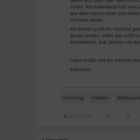
davon aus, dass Euer Geschäftsfüh
Teilen. Normalerweise teilt man 
wie oben beschrieben zum Bewer
Personio landet.
Am besten prüft Ihr nochmal ge
genau landen. Sollte das nicht f
kontaktieren. Evtl. können sie d
Liebe Grüße und ein schönes W
Katharina
recruiting
linkedin
stellenaus
Gefällt mir