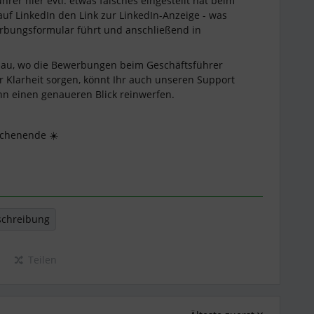
rer hier evtl. etwas falsches eingestellt hat beim
auf LinkedIn den Link zur LinkedIn-Anzeige - was
bungsformular führt und anschließend in
nau, wo die Bewerbungen beim Geschäftsführer
ür Klarheit sorgen, könnt Ihr auch unseren Support
ann einen genaueren Blick reinwerfen.
ochenende ☀️
schreibung
Teilen