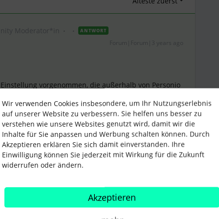
Älteste zuerst
ity Moderator*in
ANTWORT
Forum|Forum|3 years ago
ine Einstellung vorgenommen, die außerhalb von Personio
 auf LinkedIn promotet, werden Bewerber*innen i.d.R.
Wir verwenden Cookies insbesondere, um Ihr Nutzungserlebnis
r
geleitet (falls Ihr mit eigenen Bewerbungslinks
auf unserer Website zu verbessern. Sie helfen uns besser zu
rgeleitet). Die Bewerbungen landen dann bei Absenden
verstehen wie unsere Websites genutzt wird, damit wir die
Inhalte für Sie anpassen und Werbung schalten können. Durch
erbungen sonst landen würden, daher gehe ich davon
Akzeptieren erklären Sie sich damit einverstanden. Ihre
tl. etwas falsches eingestellt hat beim Teilen.
Einwilligung können Sie jederzeit mit Wirkung für die Zukunft
 den Link zur LinkedIn-Anzeige - was wie oben
widerrufen oder ändern.
führt und anschließend in Personio landet.
 wo die Bewerbungen beim Geschäftsführer genau
 sorgen, könnt Ihr auch unseren Support kontaktieren.
Akzeptieren
n Blick reinwerfen.