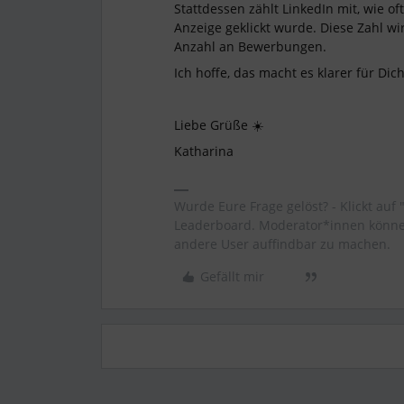
Stattdessen zählt LinkedIn mit, wie of
Anzeige geklickt wurde. Diese Zahl wir
Anzahl an Bewerbungen.
Ich hoffe, das macht es klarer für Di
Liebe Grüße ☀️
Katharina
Wurde Eure Frage gelöst? - Klickt auf 
Leaderboard. Moderator*innen können
andere User auffindbar zu machen.
Gefällt mir