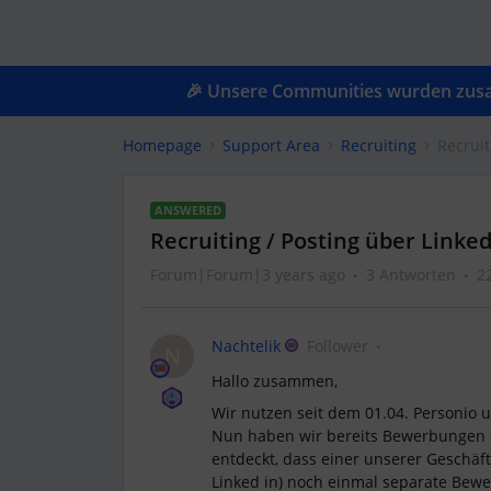
🎉 Unsere Communities wurden zusam
Homepage
Support Area
Recruiting
Recruit
ANSWERED
Recruiting / Posting über Linke
Forum|Forum|3 years ago
3 Antworten
2
Nachtelik
Follower
N
Hallo zusammen,
Wir nutzen seit dem 01.04. Personio 
Nun haben wir bereits Bewerbungen er
entdeckt, dass einer unserer Geschäft
Linked in) noch einmal separate Bewe