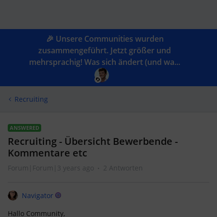
🎉 Unsere Communities wurden
zusammengeführt. Jetzt größer und
mehrsprachig! Was sich ändert (und wa...
Recruiting
ANSWERED
Recruiting - Übersicht Bewerbende -
Kommentare etc
Forum|Forum|3 years ago
2 Antworten
Navigator
Hallo Community,