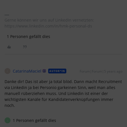
Gerne können wir uns auf LinkedIn vernetzten:
https://www.linkedin.com/in/hmk-personal-ds
1 Personen gefällt dies
CatarinaMaciel
Forum|Forum|5 years ago
AUTOR*IN
C
Danke dir! Das ist aber ja total blöd. Dann macht Recruitment
via Linkedin ja bei Personio garkeinen Sinn, weil man alles
manuell rüberziehen muss. Und Linkedin ist einer der
wichtigsten Kanäle für Kandidatenverknüpfungen immer
noch.
1 Personen gefällt dies
L