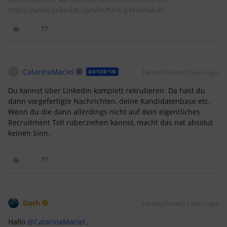
https://www.linkedin.com/in/hmk-personal-ds
CatarinaMaciel
Forum|Forum|5 years ago
AUTOR*IN
C
Du kannst über Linkedin komplett rekrutieren. Da hast du
dann vorgefertigte Nachrichten, deine Kandidatenbase etc.
Wenn du die dann allerdings nicht auf dein eigentliches
Recruitment Toll rüberziehen kannst, macht das nat absolut
keinen Sinn.
Dash
Forum|Forum|5 years ago
Hallo
@CatarinaMaciel
,