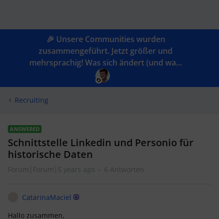
🎉 Unsere Communities wurden
zusammengeführt. Jetzt größer und
mehrsprachig! Was sich ändert (und wa...
Recruiting
ANSWERED
Schnittstelle Linkedin und Personio für
historische Daten
Forum|Forum|5 years ago
6 Antworten
CatarinaMaciel
C
Hallo zusammen,