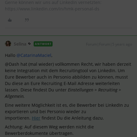
Gerne können wir uns auf LinkedIn vernetzten:
https://www.linkedin.com/in/hmk-personal-ds
Selina
Forum|Forum|5 years ago
ANTWORT
Hallo
@CatarinaMaciel
,
@Dash hat (mal wieder) vollkommen Recht, wir haben derzeit
keine Integration mit dem Recruitingtool von LinkedIn. Um
Eure Bewerber auch in Personio abbilden zu können, musst
Du diese an Eure Recruiting E-Mail Adresse weiterleiten
lassen. Diese findest Du unter
Einstellungen > Recruiting >
Allgemein.
Eine weitere Möglichkeit ist es, die Bewerber bei LinkedIn zu
exportieren und bei Personio wieder zu
importieren.
Hier
findest Du die Anleitung dazu.
Achtung: Auf diesem Weg werden nicht die
Bewerberdokumente übertragen.