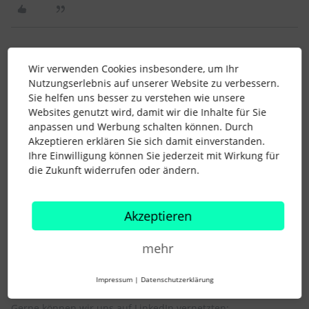
Dash
Wir verwenden Cookies insbesondere, um Ihr
Forum|Forum|5 years ago
Nutzungserlebnis auf unserer Website zu verbessern.
Hallo
@CatarinaMaciel
,
Sie helfen uns besser zu verstehen wie unsere
Websites genutzt wird, damit wir die Inhalte für Sie
ich kenne das Recruiting von LinkedIn nicht.
anpassen und Werbung schalten können. Durch
Ist es ein eigenes “Online-Tool” oder wie stellt sich die Arbeit
Akzeptieren erklären Sie sich damit einverstanden.
damit dar?
Ihre Einwilligung können Sie jederzeit mit Wirkung für
Ich selber habe immer mal wieder indeed aktiv, die auch eine
die Zukunft widerrufen oder ändern.
Art Bewerberverwaltung etc. online anbieten. Die habe ich
aber nie genutzt, sondern Bewerbungen immer an meine mit
Personio verknüpfte E-Mail senden lassen und dann darüber
Akzeptieren
das Recruiting / Bewerbermanagement gemacht.
Beste Grüße
mehr
Dash
Impressum
|
Datenschutzerklärung
Gerne können wir uns auf LinkedIn vernetzten: