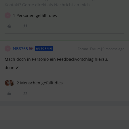
Kontakt? Gerne direkt als Nachricht an mich.
1 Personen gefällt dies
N
NB8765
Forum|Forum|9 months ago
AUTOR*IN
N
Mach doch in Personio ein Feedbackvorschlag hierzu.
done ✔
2 Menschen gefällt dies