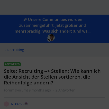
🎉 Unsere Communities wurden
zusammengeführt. Jetzt größer und
mehrsprachig! Was sich ändert (und wa...
Recruiting
ANSWERED
Seite: Recruiting --> Stellen: Wie kann ich
die Ansicht der Stellen sortieren, die
Reihenfolge ändern?
Forum|Forum|9 months ago
2 Antworten
NB8765
N