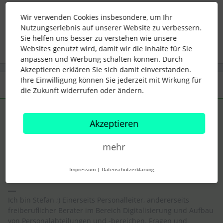
Wir verwenden Cookies insbesondere, um Ihr
recruiting
Recruiting Tool
job sorting
view order
Nutzungserlebnis auf unserer Website zu verbessern.
Sie helfen uns besser zu verstehen wie unsere
Websites genutzt wird, damit wir die Inhalte für Sie
anpassen und Werbung schalten können. Durch
Akzeptieren erklären Sie sich damit einverstanden.
Ihre Einwilligung können Sie jederzeit mit Wirkung für
2 Antworten
Älteste zuerst
die Zukunft widerrufen oder ändern.
KiCa_SK
Forum|Forum|9 months ago
ANTWORT
Akzeptieren
Hallo,
mehr
leider gibt es hier keine Sortierung, hielt ich dies auch für ein
sehr sinnvolles Feature. Mach doch in Personio ein
Feedbackvorschlag hierzu.
Impressum
|
Datenschutzerklärung
Ich bin Stefan ;) Einerseits Personalleiter, andererseits
freiberuflicher Berater im Bereich Digitalisierung und Aufbau
von Personalabteilungen und -bereichen. Fragen und