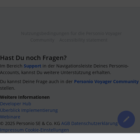
Nutzungsbedingungen für die Personio Voyager
Community
Accessibility statement
Hast Du noch Fragen?
Im Bereich
Support
in der Navigationsleiste Deines Personio-
Accounts, kannst Du weitere Unterstützung erhalten.
Du kannst Deine Frage auch in der
Personio Voyager Community
stellen.
Weitere Informationen
Developer Hub
Überblick Implementierung
Webinare
©
2025
Personio SE & Co. KG
AGB
Datenschutzerklärung
Impressum
Cookie-Einstellungen