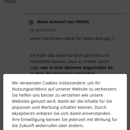
Franzi
Beste Antwort von
MichiS
Hi ​
@frnzschll
vielen herzlichen Dank für Deine Anfrage :)
Ich habe das eben für Dich getestet und
feststellen können, dass es immer daran
liegt,
wer in dem Moment angemeldet ist,
in dem die Einladung tatsächlich
versendet
wird. Das definiert dann, wer in
Wir verwenden Cookies insbesondere, um Ihr
der Signatur der Einladung genannt wird
Nutzungserlebnis auf unserer Website zu verbessern.
(das könnte somit theoretisch auch eine
Sie helfen uns besser zu verstehen wie unsere
völlig unbeteiligte Person sein).
Websites genutzt wird, damit wir die Inhalte für Sie
anpassen und Werbung schalten können. Durch
Akzeptieren erklären Sie sich damit einverstanden.
Reiche somit gerne ein Ticket
Ihre Einwilligung können Sie jederzeit mit Wirkung für
über
Support
bei uns ein und wir
die Zukunft widerrufen oder ändern.
überprüfen das Verhalten in der Tiefe.