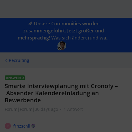
🎉 Unsere Communities wurden
zusammengeführt. Jetzt größer und
mehrsprachig! Was sich ändert (und wa...
Recruiting
ANSWERED
Smarte Interviewplanung mit Cronofy –
Absender Kalendereinladung an
Bewerbende
Forum|Forum|30 days ago
1 Antwort
frnzschll
F