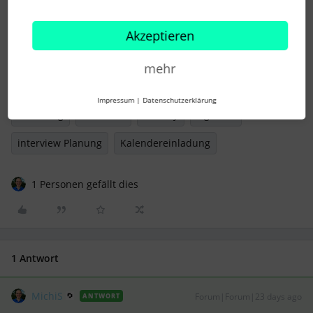
Zeige uns dann bitte ein konkretes Beispiel,
wo das Verhalten so aufgetreten ist.
Akzeptieren
Dankeschön und ein sonniges Wochenende
:)
mehr
Impressum
|
Datenschutzerklärung
recruiting
interview
cronofy
signatur
interview Planung
Kalendereinladung
1 Personen gefällt dies
1 Antwort
MichiS
Forum|Forum|23 days ago
ANTWORT