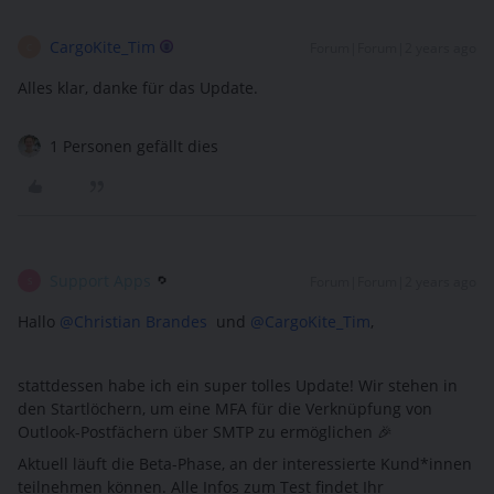
CargoKite_Tim
Forum|Forum|2 years ago
C
Alles klar, danke für das Update.
1 Personen gefällt dies
Support Apps
Forum|Forum|2 years ago
S
Hallo
@Christian Brandes
und
@CargoKite_Tim
,
stattdessen habe ich ein super tolles Update! Wir stehen in
den Startlöchern, um eine MFA für die Verknüpfung von
Outlook-Postfächern über SMTP zu ermöglichen 🎉
Aktuell läuft die Beta-Phase, an der interessierte Kund*innen
teilnehmen können. Alle Infos zum Test findet Ihr