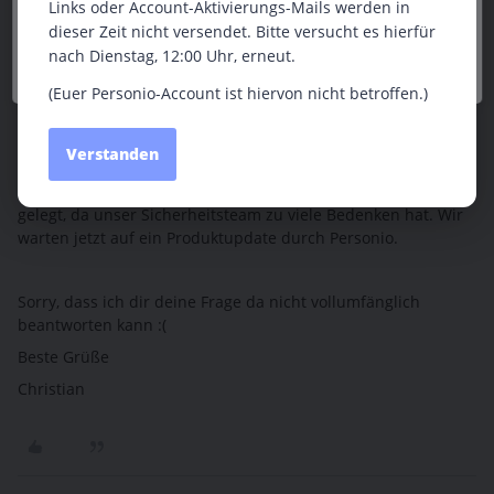
Links oder Account-Aktivierungs-Mails werden in
mehr
dieser Zeit nicht versendet. Bitte versucht es hierfür
nach Dienstag, 12:00 Uhr, erneut.
Impressum
|
Datenschutzerklärung
(Euer Personio-Account ist hiervon nicht betroffen.)
Christian Brandes
Forum|Forum|2 years ago
AUTOR*IN
Verstanden
Hej Tim,
wir haben das SMTP-Thema bei uns intern erstmal zur Seite
gelegt, da unser Sicherheitsteam zu viele Bedenken hat. Wir
warten jetzt auf ein Produktupdate durch Personio.
Sorry, dass ich dir deine Frage da nicht vollumfänglich
beantworten kann :(
Beste Grüße
Christian