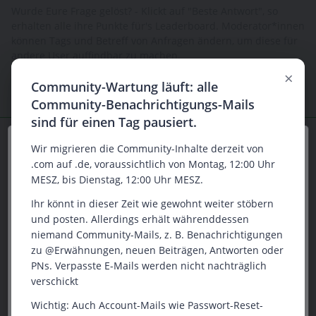
Wurde Eure Frage gelöst? - Klickt auf "Beste Antwort", so
erhalten alle ihre Punkte für's Leaderboard. Moderator*innen
können Tags und Betreff von Anfragen ändern, um diese für
andere User auffindbar zu machen.
×
Community-Wartung läuft: alle
Community-Benachrichtigungs-Mails
sind für einen Tag pausiert.
CargoKite_Tim
Forum|Forum|2 years ago
C
Wir verwenden Cookies insbesondere, um Ihr
Wir migrieren die Community-Inhalte derzeit von
Nutzungserlebnis auf unserer Website zu verbessern.
.com auf .de, voraussichtlich von Montag, 12:00 Uhr
Hallo
@Christian Brandes
,
Sie helfen uns besser zu verstehen wie unsere
MESZ, bis Dienstag, 12:00 Uhr MESZ.
habt ihr mittlerweile eine Möglichkeit gefunden?
Websites genutzt wird, damit wir die Inhalte für Sie
Ihr könnt in dieser Zeit wie gewohnt weiter stöbern
anpassen und Werbung schalten können. Durch
Bzw. weißt du, ob bzw. wie man die SMTP Auth mit basic
und posten. Allerdings erhält währenddessen
Akzeptieren erklären Sie sich damit einverstanden.
Authentication für einzelne Accounts in MS365 aktivieren
niemand Community-Mails, z. B. Benachrichtigungen
Ihre Einwilligung können Sie jederzeit mit Wirkung für
kann? Leider kommt bisher selbst der Microsoft-Support an
zu @Erwähnungen, neuen Beiträgen, Antworten oder
die Zukunft widerrufen oder ändern.
seine Grenzen.
PNs. Verpasste E-Mails werden nicht nachträglich
Danke und viele Grüße
verschickt
Tim
Akzeptieren
Wichtig: Auch Account-Mails wie Passwort-Reset-