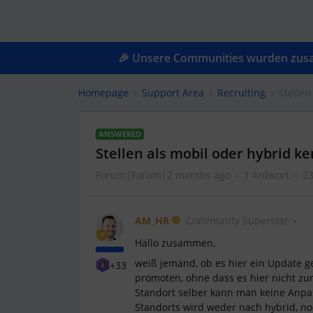
🎉 Unsere Communities wurden zusam
Homepage
Support Area
Recruiting
Stellen
ANSWERED
Stellen als mobil oder hybrid k
Forum|Forum|2 months ago
1 Antwort
23
AM_HR
Community Superstar
Hallo zusammen,
weiß jemand, ob es hier ein Update g
+33
promoten, ohne dass es hier nicht z
Standort selber kann man keine Anpa
Standorts wird weder nach hybrid, no