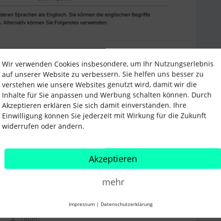
noch einmal im Detail erklärt.
Wir verwenden Cookies insbesondere, um Ihr Nutzungserlebnis
ation also nur relevant, wenn Ihr eine Stelle als
auf unserer Website zu verbessern. Sie helfen uns besser zu
enn nicht, dann könnt Ihr einen beliebigen von
verstehen wie unsere Websites genutzt wird, damit wir die
en.
Inhalte für Sie anpassen und Werbung schalten können. Durch
Akzeptieren erklären Sie sich damit einverstanden. Ihre
 Tag,
Einwilligung können Sie jederzeit mit Wirkung für die Zukunft
widerrufen oder ändern.
Akzeptieren
 Arbeit
job types
mehr
Impressum
|
Datenschutzerklärung
Teilen