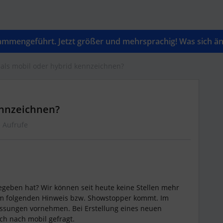
mengeführt. Jetzt größer und mehrsprachig! Was sich änd
 als mobil oder hybrid kennzeichnen?
ennzeichnen?
 Aufrufe
egeben hat? Wir können seit heute keine Stellen mehr
um folgenden Hinweis bzw. Showstopper kommt. Im
ssungen vornehmen. Bei Erstellung eines neuen
ch nach mobil gefragt.