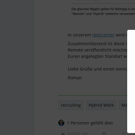
In unserem
Helpcenter
wird dies 
Zusammenfassend ist diese Inform
Remote veröffentlicht möchtet. W
Euren angelegten Standort wähl
Liebe Grüße und einen sonnigen
Roman
recruiting
Hybrid Work
Mobile
1 Personen gefällt dies
Gefällt mir