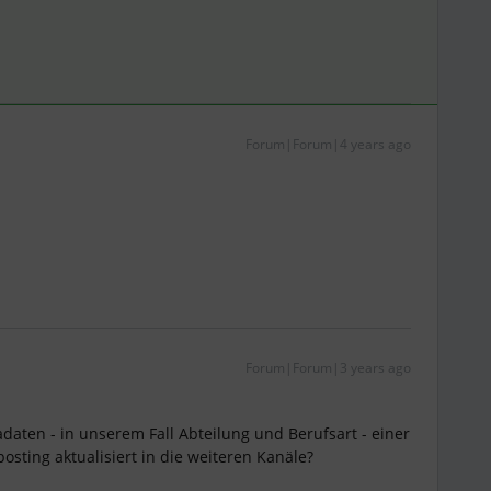
Forum|Forum|4 years ago
Forum|Forum|3 years ago
daten - in unserem Fall Abteilung und Berufsart - einer
osting aktualisiert in die weiteren Kanäle?