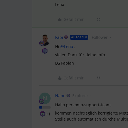
Lena
Gefällt mir
Fabi
Follower
AUTOR*IN
Hi
@Lena
,
vielen Dank für deine Info.
LG Fabian
Gefällt mir
Nane
Explorer
N
Hallo personio-support-team,
kommen nachträglich korrigierte Meta
+1
Stelle auch automatisch durchs Multip