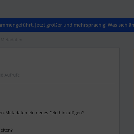
mengeführt. Jetzt größer und mehrsprachig! Was sich änd
n-Metadaten
48 Aufrufe
llen-Metadaten ein neues Feld hinzufügen?
beiten?