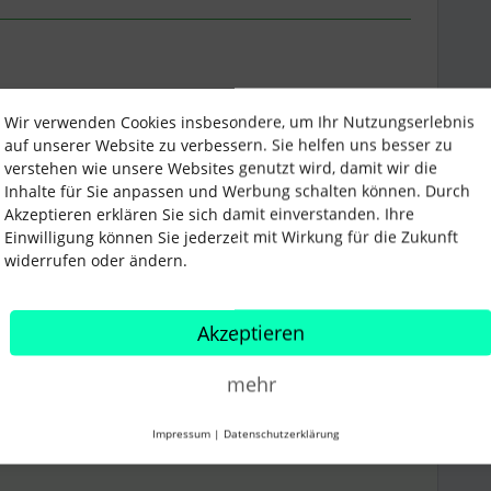
Teilen
Wir verwenden Cookies insbesondere, um Ihr Nutzungserlebnis
auf unserer Website zu verbessern. Sie helfen uns besser zu
verstehen wie unsere Websites genutzt wird, damit wir die
Inhalte für Sie anpassen und Werbung schalten können. Durch
Älteste zuerst
Akzeptieren erklären Sie sich damit einverstanden. Ihre
Einwilligung können Sie jederzeit mit Wirkung für die Zukunft
widerrufen oder ändern.
i
Forum|Forum|4 years ago
ANTWORT
Akzeptieren
ecruiting nicht individualisiert werden, da dies die
tformen vorgegeben sind und nur die angegebenen
mehr
er hat Personio hier keinen Einfluss darauf.
uch keine andere Lösung ein, als den Titel entsprechend
Impressum
|
Datenschutzerklärung