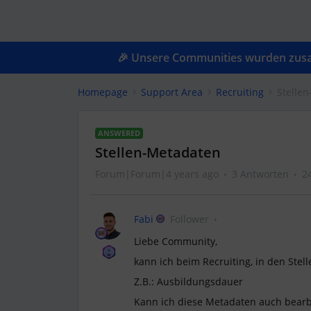
🎉 Unsere Communities wurden zusam
Homepage
Support Area
Recruiting
Stelle
ANSWERED
Stellen-Metadaten
Forum|Forum|4 years ago
3 Antworten
2
Fabi
Follower
Liebe Community,
kann ich beim Recruiting, in den Ste
Z.B.: Ausbildungsdauer
Kann ich diese Metadaten auch bear