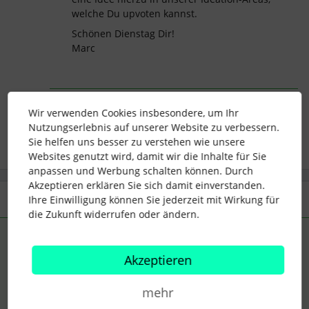
welche Du upvoten kannst.
Schönen Dienstag Dir!
Marc
veröffentlichen
emojis
Wir verwenden Cookies insbesondere, um Ihr
Nutzungserlebnis auf unserer Website zu verbessern.
Sie helfen uns besser zu verstehen wie unsere
Websites genutzt wird, damit wir die Inhalte für Sie
anpassen und Werbung schalten können. Durch
Akzeptieren erklären Sie sich damit einverstanden.
2 Antworten
Älteste zuerst
Ihre Einwilligung können Sie jederzeit mit Wirkung für
die Zukunft widerrufen oder ändern.
Marc
Forum|Forum|4 years ago
ANTWORT
Akzeptieren
Hallo
@Julia.bam
,
schön, dass Du Dich hierzu in der Community meldest!
mehr
Aktuell werden Emojis in Personio leider nicht unterstützt. Es