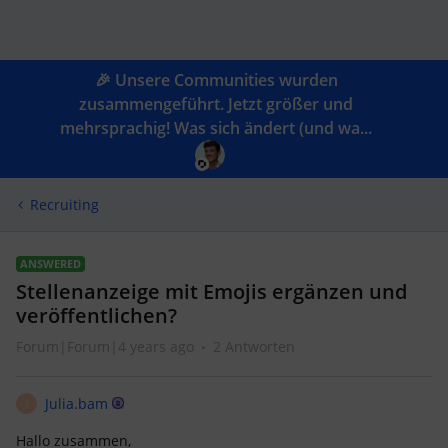
🎉 Unsere Communities wurden
zusammengeführt. Jetzt größer und
mehrsprachig! Was sich ändert (und wa...
Recruiting
ANSWERED
Stellenanzeige mit Emojis ergänzen und
veröffentlichen?
Forum|Forum|4 years ago
2 Antworten
Julia.bam
J
Hallo zusammen,