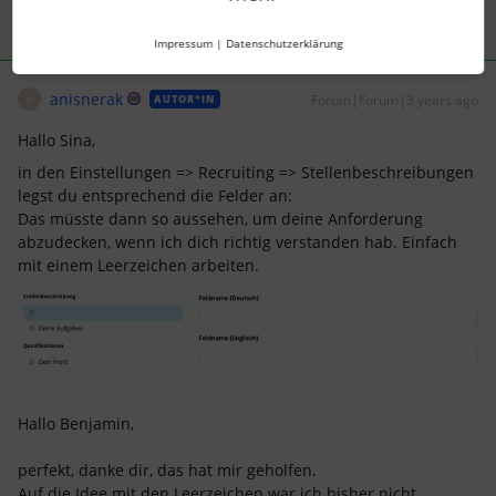
Impressum
|
Datenschutzerklärung
anisnerak
Forum|Forum|3 years ago
AUTOR*IN
A
Hallo Sina,
in den Einstellungen => Recruiting => Stellenbeschreibungen
legst du entsprechend die Felder an:
Das müsste dann so aussehen, um deine Anforderung
abzudecken, wenn ich dich richtig verstanden hab. Einfach
mit einem Leerzeichen arbeiten.
Hallo Benjamin,
perfekt, danke dir, das hat mir geholfen.
Auf die Idee mit den Leerzeichen war ich bisher nicht