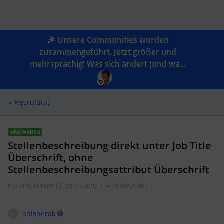
🎉 Unsere Communities wurden
zusammengeführt. Jetzt größer und
mehrsprachig! Was sich ändert (und wa...
Recruiting
ANSWERED
Stellenbeschreibung direkt unter Job Title
Überschrift, ohne
Stellenbeschreibungsattribut Überschrift
Forum|Forum|3 years ago
4 Antworten
anisnerak
A