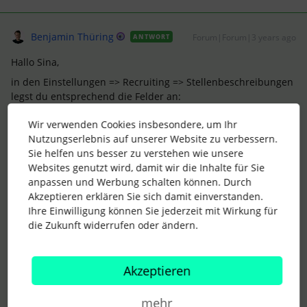
Benjamin Thüring
Forum|Forum|3 years ago
ANTWORT
Hallo Sina,
in den Einstellungen => Recruiting => Stellenbeschreibungen
legst du entsprechend die Felder an:
Das müsste dann so aussehen, um deine Anforderung
Wir verwenden Cookies insbesondere, um Ihr
abzudecken, wenn ich dich richtig verstanden hab. Einfach
Nutzungserlebnis auf unserer Website zu verbessern.
mit einem Leerzeichen arbeiten.
Sie helfen uns besser zu verstehen wie unsere
Websites genutzt wird, damit wir die Inhalte für Sie
anpassen und Werbung schalten können. Durch
Akzeptieren erklären Sie sich damit einverstanden.
Ihre Einwilligung können Sie jederzeit mit Wirkung für
die Zukunft widerrufen oder ändern.
MaibornWolff. People. Code. Commitment.
Akzeptieren
2 Menschen gefällt dies
S
mehr