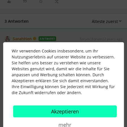
3 Antworten
Älteste zuerst
SarahHen
Forum|Forum|2 years ago
ANTWORT
Hi
@vb.strix
,
Wir verwenden Cookies insbesondere, um Ihr
Nutzungserlebnis auf unserer Website zu verbessern.
die Tags unterstützen beim Auffinden eurer Stellenanzeige,
Sie helfen uns besser zu verstehen wie unsere
vergleichbar mit Hashtags in Social Media.
Websites genutzt wird, damit wir die Inhalte für Sie
Wenn bestimmte Begriffe in der Stellenanzeige nicht genannt
anpassen und Werbung schalten können. Durch
werden, Interessierte aber möglicherweise auch
Akzeptieren erklären Sie sich damit einverstanden.
danach suchen, kannst du diese hier eingeben.
Ihre Einwilligung können Sie jederzeit mit Wirkung für
Beispiel:
du schreibst eine Stelle als HR Manager (m/w/d) aus,
die Zukunft widerrufen oder ändern.
jemand sucht aber eine Stelle als People & Culture Manager
(m/w/d). Obwohl es inhaltlich ähnlich ist, wird die Person
deine Stelle nicht so easy finden. Wenn du aber P&C Manager
Akzeptieren
zusätzlich vertaggst, wird deine Stelle dieser Person auch
angezeigt.
mehr