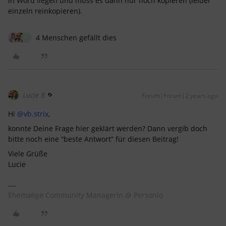
in Word liegen und muss es dann nur noch kopieren (leider
einzeln reinkopieren).
4 Menschen gefällt dies
V
Lucie B
Forum|Forum|2 years ago
Hi
@vb.strix
,
konnte Deine Frage hier geklärt werden? Dann vergib doch
bitte noch eine “beste Antwort” für diesen Beitrag!
Viele Grüße
Lucie
Ehemalige Community Managerin @ Personio