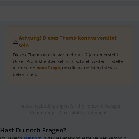
Achtung! Dieses Thema könnte veraltet
⚠️
sein
Dieses Thema wurde vor mehr als
2 Jahren
erstellt.
Unser Produkt entwickelt sich schnell weiter — stelle
gerne eine
neue Frage
, um die aktuellsten Infos zu
bekommen.
Nutzungsbedingungen für die Personio Voyager
Community
Accessibility statement
Hast Du noch Fragen?
Im Bereich
Support
in der Navigationsleiste Deines Personio-