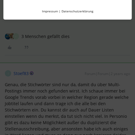
Viele Grüße
Sarah
Impressum
|
Datenschutzerklärung
3 Menschen gefällt dies
V
Stoef83
Forum|Forum|2 years ago
S
Genau, die Stichwörter sind nur da, damit du über Multi-
Postings immer noch gefunden wirst. Ich schaue immer bei
Google Trends vorab vorbei in welcher Region gerade welche
Jobtitel laufen und dann trage ich die alle bei den
Stichwörtern ein. Du kannst dir auch auf Dauer Listen
einstellen wenn du merkst, da tut sich nicht viel. In Personio
gibt es dazu keine Möglichkeit außer du duplizierst die
Stellenausschreibung, aber ansonsten habe ich auch einiges