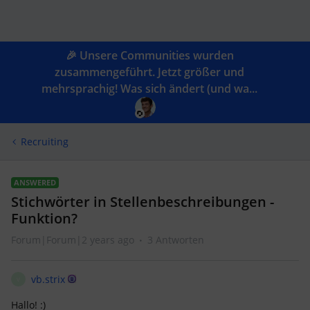
🎉 Unsere Communities wurden
zusammengeführt. Jetzt größer und
mehrsprachig! Was sich ändert (und wa...
Recruiting
ANSWERED
Stichwörter in Stellenbeschreibungen -
Funktion?
Forum|Forum|2 years ago
3 Antworten
vb.strix
V
Hallo! :)