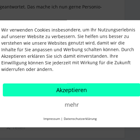
 geantwortet. Das mache ich nun gerne Personio-
r für Euch im Backend hier nochmals gesondert die
verdecken, damit dieser nicht sichtbar ist.
Wir verwenden Cookies insbesondere, um Ihr Nutzungserlebnis
auf unserer Website zu verbessern. Sie helfen uns besser zu
verstehen wie unsere Websites genutzt wird, damit wir die
für eine Support-Anfrage stellen und die
Inhalte für Sie anpassen und Werbung schalten können. Durch
m!
Akzeptieren erklären Sie sich damit einverstanden. Ihre
Einwilligung können Sie jederzeit mit Wirkung für die Zukunft
widerrufen oder ändern.
Akzeptieren
mehr
ntegration
Google Calendar
Impressum
|
Datenschutzerklärung
Teilen