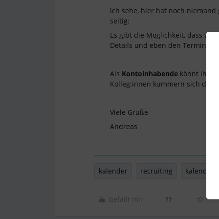
ich sehe, hier hat noch niemand
seitig:
Es gibt die Möglichkeit, dass wi
Details und eben den Termintitel 
Als
Kontoinhabende
könnt ihr da
Kolleg:innen kümmern sich daru
Viele Grüße
Andreas
kalender
recruiting
kalenderi
Gefällt mir