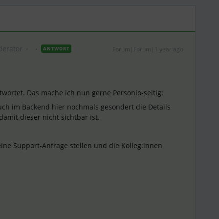
erator
Forum|Forum|1 year ago
ANTWORT
twortet. Das mache ich nun gerne Personio-seitig:
 Euch im Backend hier nochmals gesondert die Details
amit dieser nicht sichtbar ist.
eine Support-Anfrage stellen und die Kolleg:innen