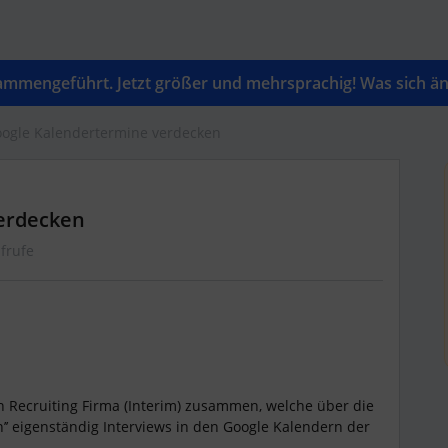
mengeführt. Jetzt größer und mehrsprachig! Was sich änd
Google Kalendertermine verdecken
verdecken
frufe
en Recruiting Firma (Interim) zusammen, welche über die
en’’ eigenständig Interviews in den Google Kalendern der