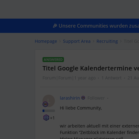
🎉 Unsere Communities wurden zusam
Homepage
Support Area
Recruiting
Titel 
ANSWERED
Titel Google Kalendertermine 
Forum|Forum|1 year ago
1 Antwort
21 Au
larashirin
Follower
L
Hi liebe Community,
+1
wir arbeiten aktuell mit einer extern
Funktion ‘’Zeitblock im Kalender find
Hiring Manager platzieren soll.