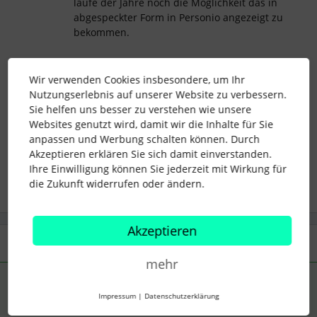
laufe der Jahre noch die Möglichkeit das in
abgespeckter Form in Personio angezeigt zu
bekommen.
Viele liebe Grüße
Wir verwenden Cookies insbesondere, um Ihr
Björn
Nutzungserlebnis auf unserer Website zu verbessern.
Sie helfen uns besser zu verstehen wie unsere
Websites genutzt wird, damit wir die Inhalte für Sie
anpassen und Werbung schalten können. Durch
recruiting
Karriereseite
tracking
Akzeptieren erklären Sie sich damit einverstanden.
Ihre Einwilligung können Sie jederzeit mit Wirkung für
die Zukunft widerrufen oder ändern.
Akzeptieren
1 Antwort
mehr
BEC
Forum|Forum|3 years ago
ANTWORT
B
Impressum
|
Datenschutzerklärung
Hi
@SophieM
,