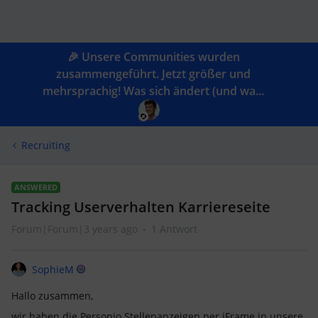
🎉 Unsere Communities wurden
zusammengeführt. Jetzt größer und
mehrsprachig! Was sich ändert (und wa...
Recruiting
ANSWERED
Tracking Userverhalten Karriereseite
Forum|Forum|3 years ago
1 Antwort
SophieM
Hallo zusammen,
wir haben die Personio Stellenanzeigen per iFrame in unsere