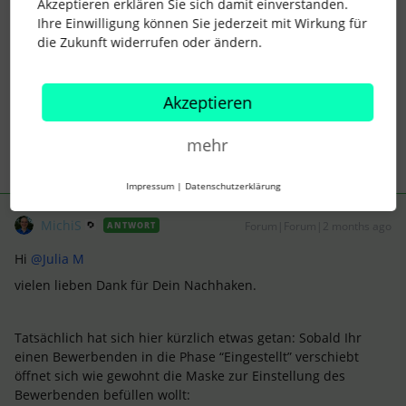
jeder Stelle wieder manuell Daten nachzutragen? Den
Akzeptieren erklären Sie sich damit einverstanden.
Ideation-Bereich gibt es ja nicht mehr….
Ihre Einwilligung können Sie jederzeit mit Wirkung für
die Zukunft widerrufen oder ändern.
Vielen Dank!
Julia
Akzeptieren
1 Personen gefällt dies
mehr
Impressum
|
Datenschutzerklärung
MichiS
Forum|Forum|2 months ago
ANTWORT
Hi ​
@Julia M
vielen lieben Dank für Dein Nachhaken.
Tatsächlich hat sich hier kürzlich etwas getan: Sobald Ihr
einen Bewerbenden in die Phase “Eingestellt” verschiebt
öffnet sich wie gewohnt die Maske zur Einstellung des
Bewerbenden befüllen wollt: