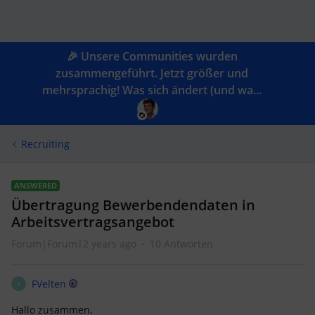
🎉 Unsere Communities wurden
zusammengeführt. Jetzt größer und
mehrsprachig! Was sich ändert (und wa...
Recruiting
ANSWERED
Übertragung Bewerbendendaten in
Arbeitsvertragsangebot
Forum|Forum|2 years ago
10 Antworten
FVelten
F
Hallo zusammen,