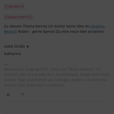
{{gender}}
{{department}}
Zu diesem Thema konnte ich bisher keine Idee im
Ideation-
Bereich
finden - gerne kannst Du eine neue Idee erstellen!
Liebe Grüße ☀️
Katharina
Wurde Eure Frage gelöst? - Klickt auf "Beste Antwort", so
erhalten alle ihre Punkte für's Leaderboard. Moderator*innen
können Tags und Betreff von Anfragen ändern, um diese für
andere User auffindbar zu machen.