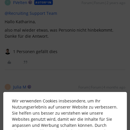
FVelten
Forum|Forum|2 years ago
AUTOR*IN
F
@Recruiting Support Team
Hallo Katharina,
also mal wieder etwas, was Personio nicht hinbekommt.
Danke für die Antwort.
1 Personen gefällt dies
Julia M
Forum|Forum|4 months ago
J
Liebes ​
@Support Apps
Team,
Wir verwenden Cookies insbesondere, um Ihr
der Recruitingbereich wurde ja umfassend überarbeitet. Gibt
Nutzungserlebnis auf unserer Website zu verbessern.
es hier mittlerweile Update, wie/welche Daten aus dem
Sie helfen uns besser zu verstehen wie unsere
Bewerbungsprofil in den Vertrag sowie in das
Websites genutzt wird, damit wir die Inhalte für Sie
Mitarbeitendenprofil übernommen werden können ohne an
anpassen und Werbung schalten können. Durch