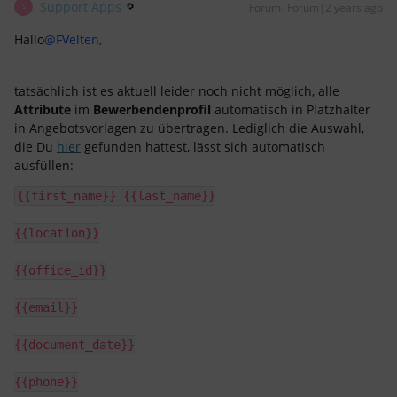
Support Apps
Forum|Forum|2 years ago
S
Hallo
@FVelten
,
tatsächlich ist es aktuell leider noch nicht möglich, alle
Attribute
im
Bewerbendenprofil
automatisch in Platzhalter
in Angebotsvorlagen zu übertragen. Lediglich die Auswahl,
die Du
hier
gefunden hattest, lässt sich automatisch
ausfüllen:
{{first_name}} {{last_name}}
{{location}}
{{office_id}}
{{email}}
{{document_date}}
{{phone}}