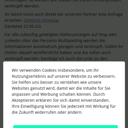
verknüpft werden.
Ihr könnt sonst auch direkt bei unserem Partner eine Anfrage
erstellen:
GoHiring-Formular
(Updated 22.09.22)
Für alle zukünftig getätigten Stellenanzeigen auf Xing oder
Linkedin über das Personio Multiposting werden die
Informationen automatisch gezogen und verknüpft. Solltet ihr
Stellen aktuell veröffentlicht haben und die sollen auch
verknüpft werden, benötige ich auch die Links zu den
Ausschreibungen, dass ich diese gesondert an unseren
Wir verwenden Cookies insbesondere, um Ihr
Partner GoHiring weitergeben kann und diese die Links auf
Nutzungserlebnis auf unserer Website zu verbessern.
deren Seite aktualisieren können.
Sie helfen uns besser zu verstehen wie unsere
Liebe Grüße,
Websites genutzt wird, damit wir die Inhalte für Sie
Lena
anpassen und Werbung schalten können. Durch
Akzeptieren erklären Sie sich damit einverstanden.
1 Personen gefällt dies
Ihre Einwilligung können Sie jederzeit mit Wirkung für
M
die Zukunft widerrufen oder ändern.