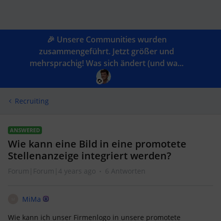
🎉 Unsere Communities wurden
zusammengeführt. Jetzt größer und
mehrsprachig! Was sich ändert (und wa...
Recruiting
ANSWERED
Wie kann eine Bild in eine promotete
Stellenanzeige integriert werden?
Forum|Forum|4 years ago
6 Antworten
MiMa
M
Wie kann ich unser Firmenlogo in unsere promotete