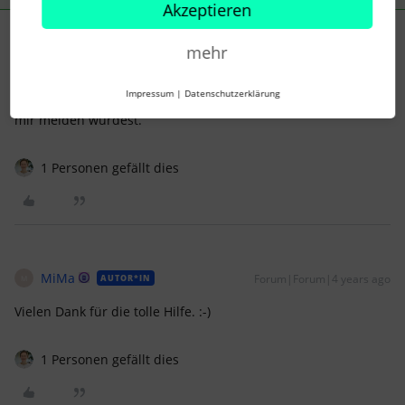
Akzeptieren
MiMa
Forum|Forum|4 years ago
AUTOR*IN
M
mehr
Liebe Lena,
Impressum
|
Datenschutzerklärung
ja, ich würde mich sehr freuen, wenn Du Dich per Mail bei
mir melden würdest.
1 Personen gefällt dies
MiMa
Forum|Forum|4 years ago
AUTOR*IN
M
Vielen Dank für die tolle Hilfe. :-)
1 Personen gefällt dies