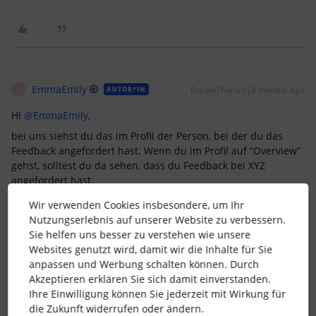
EmmaEmily
Forum|Forum|4 months ago
AUTOR*IN
E
Hi ​
@EmmaEmily
,
bei uns siehst du das im Profil der Person, bei der du das
Feedback angefordert hast. Wenn du im Profil auf “Overview”
gehst, solltest du da sehen, dass du Feedback bei XYZ
angefordert hast.
Wir verwenden Cookies insbesondere, um Ihr
Schau mal, ob das die Lösung ist.
Nutzungserlebnis auf unserer Website zu verbessern.
Sie helfen uns besser zu verstehen wie unsere
Grüße
Websites genutzt wird, damit wir die Inhalte für Sie
Oliver
anpassen und Werbung schalten können. Durch
Akzeptieren erklären Sie sich damit einverstanden.
Hallo Oliver, das kann ich nur sehen, wenn ich mich als diese
Ihre Einwilligung können Sie jederzeit mit Wirkung für
Person ausgebe, ansonsten nicht. Das kann nicht der Weg
die Zukunft widerrufen oder ändern.
sein.