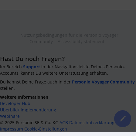
Nutzungsbedingungen für die Personio Voyager
Community
Accessibility statement
Hast Du noch Fragen?
Im Bereich
Support
in der Navigationsleiste Deines Personio-
Accounts, kannst Du weitere Unterstützung erhalten.
Du kannst Deine Frage auch in der
Personio Voyager Community
stellen.
Weitere Informationen
Developer Hub
Überblick Implementierung
Webinare
©
2025
Personio SE & Co. KG
AGB
Datenschutzerklärung
Impressum
Cookie-Einstellungen