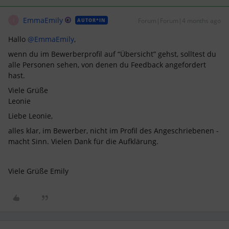
EmmaEmily
Forum|Forum|4 months ago
AUTOR*IN
E
Hallo ​
@EmmaEmily
,
wenn du im Bewerberprofil auf “Übersicht” gehst, solltest du
alle Personen sehen, von denen du Feedback angefordert
hast.
Viele Grüße
Leonie
Liebe Leonie,
alles klar, im Bewerber, nicht im Profil des Angeschriebenen -
macht Sinn. Vielen Dank für die Aufklärung.
Viele Grüße Emily