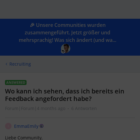
🎉 Unsere Communities wurden
zusammengeführt. Jetzt größer und
mehrsprachig! Was sich ändert (und wa...
Recruiting
ANSWERED
Wo kann ich sehen, dass ich bereits ein
Feedback angefordert habe?
Forum|Forum|4 months ago
6 Antworten
EmmaEmily
E
Liebe Community,