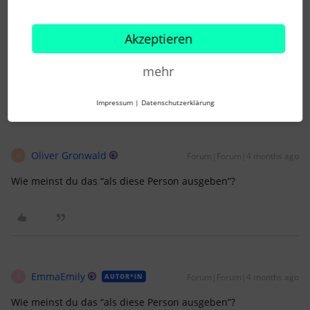
Grüße
Emily
Akzeptieren
mehr
1 Personen gefällt dies
N
Impressum
|
Datenschutzerklärung
Oliver Gronwald
Forum|Forum|4 months ago
O
Wie meinst du das “als diese Person ausgeben”?
EmmaEmily
Forum|Forum|4 months ago
AUTOR*IN
E
Wie meinst du das “als diese Person ausgeben”?