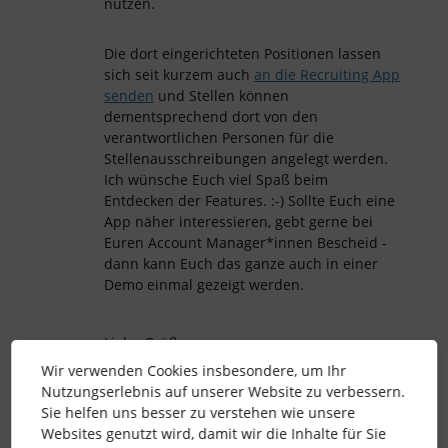
nutzen.
Die dort eingerichteten Positionen lassen
sich seit kurzem auch
an die Recruiting App
senden
und Stellen können
dementsprechend dort von den
verantwortlichen Personen für die
Stellenausschreibungen angelegt werden.
Ich wünsche Euch viel Spaß beim
Entdecken der Features. :-) Sollte Euch eine
App näher interessieren, gebt gerne bei
Euren Account Manager*innen Bescheid -
dann kann Euch das ganze auch in einer
Demo einmal gezeigt werden.
Liebe Grüße
Wir verwenden Cookies insbesondere, um Ihr
Roman
Nutzungserlebnis auf unserer Website zu verbessern.
Sie helfen uns besser zu verstehen wie unsere
Websites genutzt wird, damit wir die Inhalte für Sie