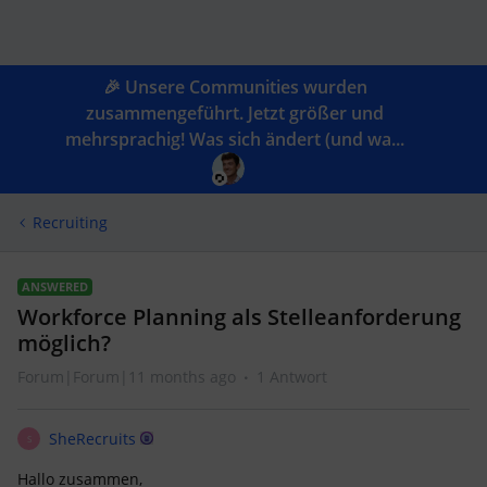
🎉 Unsere Communities wurden
zusammengeführt. Jetzt größer und
mehrsprachig! Was sich ändert (und wa...
Recruiting
ANSWERED
Workforce Planning als Stelleanforderung
möglich?
Forum|Forum|11 months ago
1 Antwort
SheRecruits
S
Hallo zusammen,