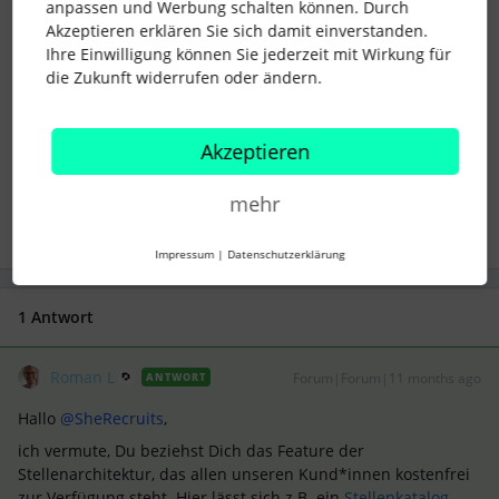
anpassen und Werbung schalten können. Durch
Akzeptieren erklären Sie sich damit einverstanden.
Ihre Einwilligung können Sie jederzeit mit Wirkung für
die Zukunft widerrufen oder ändern.
Akzeptieren
Workforce Plan
Job Requisitions
mehr
Impressum
|
Datenschutzerklärung
1 Antwort
Roman L
Forum|Forum|11 months ago
ANTWORT
Hallo ​
@SheRecruits
,
ich vermute, Du beziehst Dich das Feature der
Stellenarchitektur, das allen unseren Kund*innen kostenfrei
zur Verfügung steht. Hier lässt sich z.B. ein
Stellenkatalog