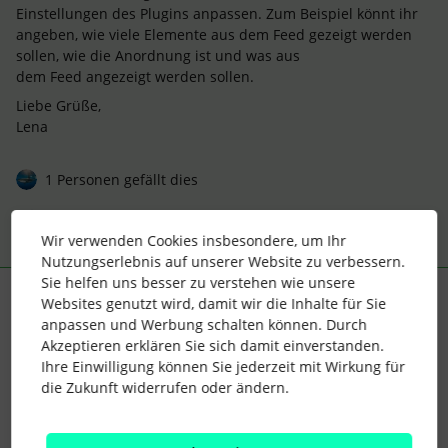
Einstellungen des Plugins anpassen. Zum Beispiel könnt ihr
angeben, wie viele Elemente aus dem Feed gezeigt werden
sollen, wie die Anordnung ist und was aus
dem Feed angezeigt werden sollen.
Liebe Grüße,
Lena
1 Personen gefällt dies
Wir verwenden Cookies insbesondere, um Ihr
Nutzungserlebnis auf unserer Website zu verbessern.
Sie helfen uns besser zu verstehen wie unsere
BEC
Websites genutzt wird, damit wir die Inhalte für Sie
Forum|Forum|3 years ago
B
anpassen und Werbung schalten können. Durch
Hi
@22PIHRW
,
Akzeptieren erklären Sie sich damit einverstanden.
Ihre Einwilligung können Sie jederzeit mit Wirkung für
die einfachste Möglichkeit (natürlich): einen
die Zukunft widerrufen oder ändern.
Implementierungspartner mit einschalten, der das für Euch
macht. Wir z.B. haben dafür extra einen Experten, der sich
darum kümmert.