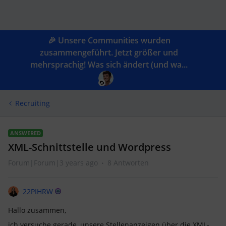
🎉 Unsere Communities wurden
zusammengeführt. Jetzt größer und
mehrsprachig! Was sich ändert (und wa...
Recruiting
ANSWERED
XML-Schnittstelle und Wordpress
Forum|Forum|3 years ago
8 Antworten
22PIHRW
Hallo zusammen,
ich versuche gerade, unsere Stellenanzeigen über die XML-