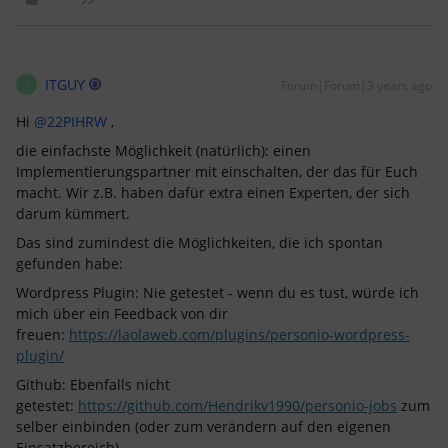
ITGUY
Forum|Forum|3 years ago
I
Hi
@22PIHRW
,
die einfachste Möglichkeit (natürlich): einen
Implementierungspartner mit einschalten, der das für Euch
macht. Wir z.B. haben dafür extra einen Experten, der sich
darum kümmert.
Das sind zumindest die Möglichkeiten, die ich spontan
gefunden habe:
Wordpress Plugin: Nie getestet - wenn du es tust, würde ich
mich über ein Feedback von dir
freuen:
https://laolaweb.com/plugins/personio-wordpress-
plugin/
Github: Ebenfalls nicht
getestet:
https://github.com/Hendrikv1990/personio-jobs
zum
selber einbinden (oder zum verändern auf den eigenen
Einsatzbereich)