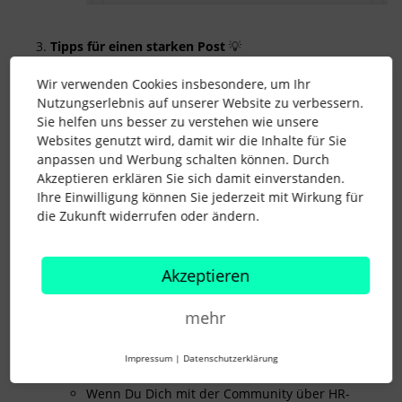
Tipps für einen starken Post
💡
Titel:
Kurz & klar, damit alle wissen, worum es
Wir verwenden Cookies insbesondere, um Ihr
geht
Nutzungserlebnis auf unserer Website zu verbessern.
Details:
Beschreibe Dein Anliegen so genau wie
Sie helfen uns besser zu verstehen wie unsere
möglich
Websites genutzt wird, damit wir die Inhalte für Sie
anpassen und Werbung schalten können. Durch
Screenshot:
Zeig, worum es geht – ein Bild sagt
Akzeptieren erklären Sie sich damit einverstanden.
mehr als 1000 Worte
Ihre Einwilligung können Sie jederzeit mit Wirkung für
Kategorie & Tags:
Wähle das passende Thema &
die Zukunft widerrufen oder ändern.
füge Stichworte hinzu
Datenschutz nicht vergessen
🔐
Akzeptieren
Bitte keine privaten oder geschäftlichen Daten
posten - nur anonymisierte Screenshots!
mehr
Finde den richtigen Ort für Dein Thema
🗺️
Wenn Du eine allgemeine Personio Support-
Impressum
|
Datenschutzerklärung
Anfrage hast, dann poste in der
Support-Area
🤝
Wenn Du Dich mit der Community über HR-