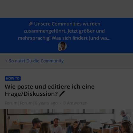
🎉 Unsere Communities wurden
zusammengeführt. Jetzt größer und
mehrsprachig! Was sich ändert (und wa...
So nutzt Du die Community
HOW TO
Wie poste und editiere ich eine
Frage/Diskussion? 🖊️
Forum|Forum|5 years ago
0 Antworten