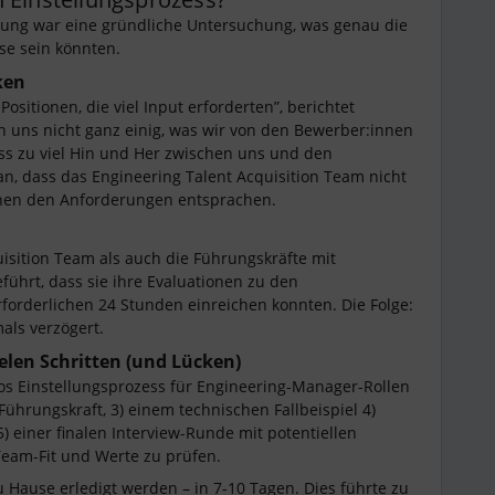
erung war eine gründliche Untersuchung, was genau die
se sein könnten.
ken
ositionen, die viel Input erforderten”, berichtet
 uns nicht ganz einig, was wir von den Bewerber:innen
ess zu viel Hin und Her zwischen uns und den
an, dass das Engineering Talent Acquisition Team nicht
nnen den Anforderungen entsprachen.
sition Team als auch die Führungskräfte mit
eführt, dass sie ihre Evaluationen zu den
rforderlichen 24 Stunden einreichen konnten. Die Folge:
als verzögert.
ielen Schritten (und Lücken)
os Einstellungsprozess für Engineering-Manager-Rollen
Führungskraft, 3) einem technischen Fallbeispiel 4)
 einer finalen Interview-Runde mit potentiellen
eam-Fit und Werte zu prüfen.
 Hause erledigt werden – in 7-10 Tagen. Dies führte zu