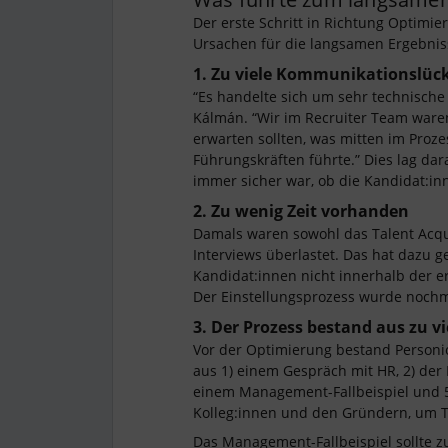
Der erste Schritt in Richtung Optimi
Ursachen für die langsamen Ergebnis
1. Zu viele Kommunikationslüc
“Es handelte sich um sehr technische P
Kálmán. “Wir im Recruiter Team waren
erwarten sollten, was mitten im Proz
Führungskräften führte.” Dies lag dar
immer sicher war, ob die Kandidat:i
2. Zu wenig Zeit vorhanden
Damals waren sowohl das Talent Acqui
Interviews überlastet. Das hat dazu g
Kandidat:innen nicht innerhalb der e
Der Einstellungsprozess wurde nochm
3. Der Prozess bestand aus zu v
Vor der Optimierung bestand Personi
aus 1) einem Gespräch mit HR, 2) der 
einem Management-Fallbeispiel und 5)
Kolleg:innen und den Gründern, um T
Das Management-Fallbeispiel sollte zu