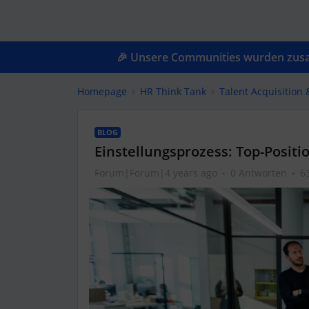
🎉 Unsere Communities wurden zusam
Homepage
HR Think Tank
Talent Acquisition 
BLOG
Einstellungsprozess: Top-Positi
Forum|Forum|4 years ago
0 Antworten
6