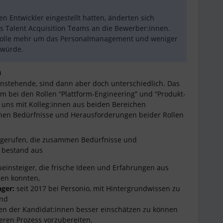
 Entwickler eingestellt hatten, änderten sich
s Talent Acquisition Teams an die Bewerber:innen.
r Rolle mehr um das Personalmanagement und weniger
 würde.
n
nstehende, sind dann aber doch unterschiedlich. Das
am bei den Rollen “Plattform-Engineering” und “Produkt-
, uns mit Kolleg:innen aus beiden Bereichen
hen Bedürfnisse und Herausforderungen beider Rollen
n gerufen, die zusammen Bedürfnisse und
e bestand aus
einsteiger, die frische Ideen und Erfahrungen aus
en konnten,
ger:
seit 2017 bei Personio, mit Hintergrundwissen zu
und
n der Kandidat:innen besser einschätzen zu können
teren Prozess vorzubereiten.