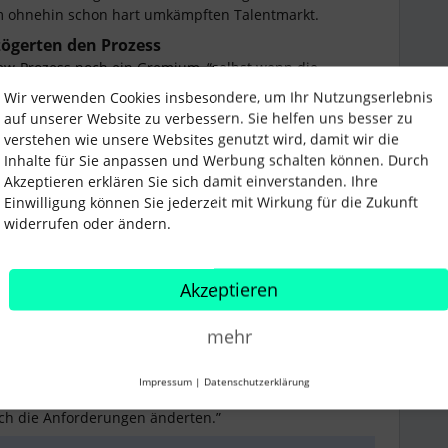
m ohnehin schon hart umkämpften Talentmarkt.
rzögerten den Prozess
iew-Prozess noch ein Gremium, “selbst wenn die
gt Kálmán. Die Wartezeiten für diese Gespräche konnten
Wir verwenden Cookies insbesondere, um Ihr Nutzungserlebnis
ügbarkeit mehrerer Personen abhingen. Das
auf unserer Website zu verbessern. Sie helfen uns besser zu
verstehen wie unsere Websites genutzt wird, damit wir die
Inhalte für Sie anpassen und Werbung schalten können. Durch
Akzeptieren erklären Sie sich damit einverstanden. Ihre
das Recruiting beschleunigen
Einwilligung können Sie jederzeit mit Wirkung für die Zukunft
h das Engineering Talent Acquisition Team zusammen
widerrufen oder ändern.
m zweiten Halbjahr noch einmal richtig Gas geben zu
n mit nötigen Informationen
Akzeptieren
eine sehr spezifische Rolle mit sehr spezifischen
es erforderte einen regen Austausch zwischen den
mehr
lent Acquisition Team.
hen, was die Engineering Manager mitbringen mussten.
Impressum
|
Datenschutzerklärung
 zwischen uns und den Fachabteilungen, und eine
ch die Anforderungen änderten.”