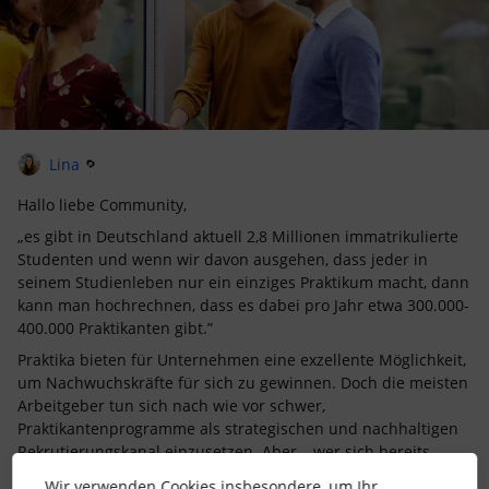
Lina
Hallo liebe Community,
„es gibt in Deutschland aktuell 2,8 Millionen immatrikulierte
Studenten und wenn wir davon ausgehen, dass jeder in
seinem Studienleben nur ein einziges Praktikum macht, dann
kann man hochrechnen, dass es dabei pro Jahr etwa 300.000-
400.000 Praktikanten gibt.”
Praktika bieten für Unternehmen eine exzellente Möglichkeit,
um Nachwuchskräfte für sich zu gewinnen. Doch die meisten
Arbeitgeber tun sich nach wie vor schwer,
Praktikantenprogramme als strategischen und nachhaltigen
Rekrutierungskanal einzusetzen. Aber – wer sich bereits
frühzeitig dem gesamten Zyklus eines Praktikums und seiner
Wir verwenden Cookies insbesondere, um Ihr