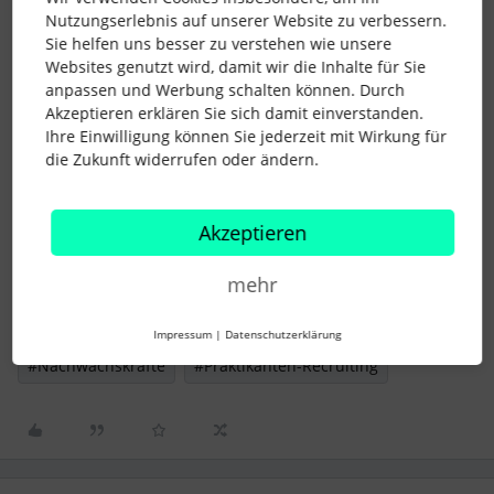
Einflussfaktoren widmet, der kann von langfristigen Effekten
Nutzungserlebnis auf unserer Website zu verbessern.
bei der Talentgewinnung profitieren. Marcel Rütten gibt in
Sie helfen uns besser zu verstehen wie unsere
diesem Beitrag Anhaltspunkte und Beispiele dafür, wie dies
Websites genutzt wird, damit wir die Inhalte für Sie
erfolgreich funktionieren kann.
anpassen und Werbung schalten können. Durch
Akzeptieren erklären Sie sich damit einverstanden.
Was ist Eure Meinung zu diesem Thema und habt vielleicht
Ihre Einwilligung können Sie jederzeit mit Wirkung für
auch Ihr bereits Erfahrungen im Praktikanten-Recruiting
die Zukunft widerrufen oder ändern.
sammeln können? Wir freuen uns, wenn Ihr Eure Learnings
mit uns teilt!
Akzeptieren
Liebe Grüße
Euer Personio Community Team
mehr
recruiting
#HUG2019
#future talents
Impressum
|
Datenschutzerklärung
#Nachwachskräfte
#Praktikanten-Recruiting