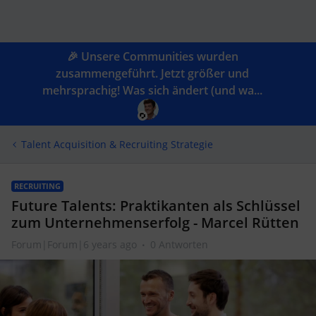
🎉 Unsere Communities wurden
zusammengeführt. Jetzt größer und
mehrsprachig! Was sich ändert (und wa...
Talent Acquisition & Recruiting Strategie
RECRUITING
Future Talents: Praktikanten als Schlüssel
zum Unternehmenserfolg - Marcel Rütten
Forum|Forum|6 years ago
0 Antworten