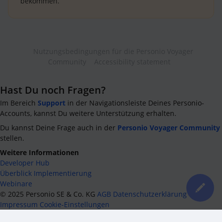
bekommen.
Nutzungsbedingungen für die Personio Voyager
Community
Accessibility statement
Hast Du noch Fragen?
Im Bereich
Support
in der Navigationsleiste Deines Personio-
Accounts, kannst Du weitere Unterstützung erhalten.
Du kannst Deine Frage auch in der
Personio Voyager Community
stellen.
Weitere Informationen
Developer Hub
Überblick Implementierung
Webinare
©
2025
Personio SE & Co. KG
AGB
Datenschutzerklärung
Impressum
Cookie-Einstellungen