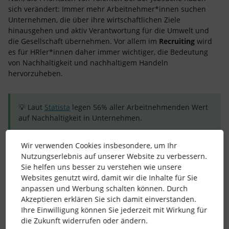
sich verändert: Immer mehr Arbeitnehmer*innen suchen
Unternehmen, die über ihre wirtschaftlichen Ziele
hinausgehen und aktiv Verantwortung für die Umwelt und
die Gesellschaft übernehmen. Vor allem im
Recruiting
wird
es für HRler*innen daher immer wichtiger, die Bedeutung
von Nachhaltigkeit und nachhaltigem Handeln
hervorzuheben.
💡 Laut
Statista
legen 56% aller Arbeitnehmenden Wert
auf Nachhaltigkeit in Unternehmen.
Wir verwenden Cookies insbesondere, um Ihr
☝️ Der entscheidende Anreiz der Talente liegt hierbei darin,
Nutzungserlebnis auf unserer Website zu verbessern.
aktiv an einer
positiven Veränderungen mitzuwirken
und
Sie helfen uns besser zu verstehen wie unsere
einen
Beitrag zum Umweltschutz
zu leisten.
Websites genutzt wird, damit wir die Inhalte für Sie
Mit einem Blick auf die Umsetzung ist hier vor allem
anpassen und Werbung schalten können. Durch
Standhaftigkeit wichtig: Nachhaltigkeit sollte im
Akzeptieren erklären Sie sich damit einverstanden.
Unternehmen und der Unternehmensstrategie verankert
Ihre Einwilligung können Sie jederzeit mit Wirkung für
sein, denn nur dann kann es authentisch kommuniziert
die Zukunft widerrufen oder ändern.