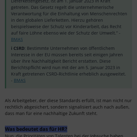
Lieferkettengesetz, ist am 1. Januar 2023 in Kraft
getreten. Das Gesetz regelt die unternehmerische
Verantwortung für die Einhaltung von Menschenrechten
in den globalen Lieferketten. Hierzu gehören
beispielsweise der Schutz vor Kinderarbeit, das Recht
auf faire Löhne ebenso wie der Schutz der Umwelt.” -
BMAS
ℹ️ CSRD
: Bestimmte Unternehmen von öffentlichem
Interesse in der EU müssen bereits seit einigen Jahren
über ihre Nachhaltigkeit Bericht erstatten. Diese
Berichtspflicht wird nun mit der am 5. Januar 2023 in
Kraft getretenen CSRD-Richtlinie erheblich ausgeweitet.
-
BMAS
Als Arbeitgeber, der diese Standards erfüllt, ist man nicht nur
rechtlich abgesichert, sondern signalisiert auch nach außen,
dass man für eine nachhaltige Zukunft steht.
Was bedeutet das für HR?
Nun, die Prioritäten von Talenten bei der Jobsuche haben