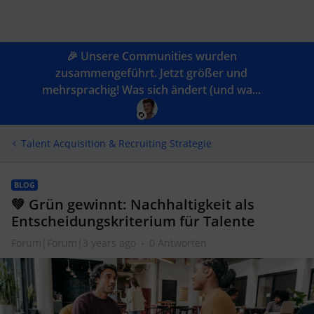
🎉 Unsere Communities wurden
zusammengeführt. Jetzt größer und
mehrsprachig! Was sich ändert (und wa...
Talent Acquisition & Recruiting Strategie
BLOG
💚 Grün gewinnt: Nachhaltigkeit als
Entscheidungskriterium für Talente
Forum|Forum|3 years ago
0 Antworten