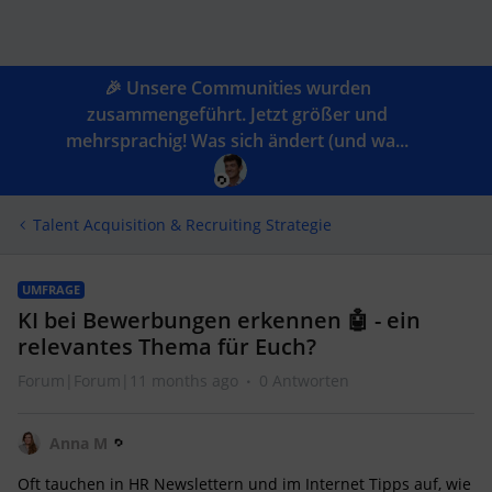
🎉 Unsere Communities wurden
zusammengeführt. Jetzt größer und
mehrsprachig! Was sich ändert (und wa...
Talent Acquisition & Recruiting Strategie
UMFRAGE
KI bei Bewerbungen erkennen 🤖 - ein
relevantes Thema für Euch?
Forum|Forum|11 months ago
0 Antworten
Anna M
Oft tauchen in HR Newslettern und im Internet Tipps auf, wie