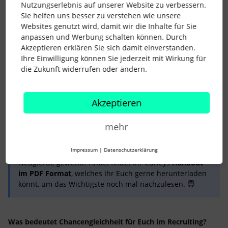
Nutzungserlebnis auf unserer Website zu verbessern.
Selective Perception Effect
Sie helfen uns besser zu verstehen wie unsere
Websites genutzt wird, damit wir die Inhalte für Sie
anpassen und Werbung schalten können. Durch
In ihrem Workshop hatten die Teilnehmenden außerdem die
Akzeptieren erklären Sie sich damit einverstanden.
Möglichkeit an
interaktiven Aufgaben
teilzunehmen, die sich
Ihre Einwilligung können Sie jederzeit mit Wirkung für
folgenden Fragestellungen widmeten:
die Zukunft widerrufen oder ändern.
👀 In welchen Alltagssituationen kann der Unconscious Bias
neben dem Recruiting auftreten?
Akzeptieren
💪 Welche Methoden oder Möglichkeiten gibt es, dem
Unconscious Bias im Recruiting entgegenzuwirken bzw. ihn
abzuschwächen?
mehr
Impressum
|
Datenschutzerklärung
Neugierde geweckt? Anbei findet Ihr Curleys
Handout
im PDF Format
, welches Ihr Euch gerne herunterladen
könnt, um das Wichtigste noch mal nachzulesen. 😇
Was bedeutet Chancengleichheit für Euch im Recruiting?