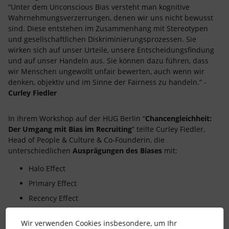
“Unter dem Unconscious Bias versteht man kognitive
Wahrnehmungsverzerrungen, denen wir uns nicht bewusst
sind. Diese entstehen im Zusammenhang mit Stereotypen
und gesellschaftlichen Diskriminierungsprozessen. Sie
wirken sich auf unser Urteile, unsere Entscheidungsfindung
und auf unser Handeln aus. Sie können dazu führen, dass
wir Menschen ungewollt unfair bewerten, auch wenn wir
denken, objektiv und im Sinne der Fairness zu handeln.” -
Curley Fiedler
In ihrem Workshop auf der HUG Berlin “
Chancengleichheit:
Der Umgang mit Bias im Recruiting
” teilte Curley Fiedler,
Head of People & Culture & Co-Founderin, die
unterschiedlichen
Ausprägungen
des Biases
mit:
Halo Effect
Primary Effect
Recency Effect
Similarity Bias
Wir verwenden Cookies insbesondere, um Ihr
Sympathy Bias