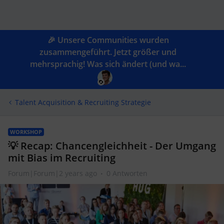
🎉 Unsere Communities wurden
zusammengeführt. Jetzt größer und
mehrsprachig! Was sich ändert (und wa...
Talent Acquisition & Recruiting Strategie
WORKSHOP
💡 Recap: Chancengleichheit - Der Umgang
mit Bias im Recruiting
Forum|Forum|2 years ago
0 Antworten