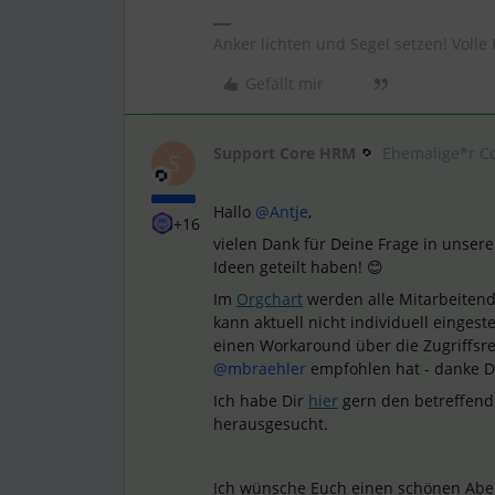
Anker lichten und Segel setzen! Volle 
Gefällt mir
Support Core HRM
Ehemalige*r C
S
Hallo
@Antje
,
+16
vielen Dank für Deine Frage in unsere
Ideen geteilt haben! 😊
Im
Orgchart
werden alle Mitarbeiten
kann aktuell nicht individuell einges
einen Workaround über die Zugriffsre
@mbraehler
empfohlen hat - danke D
Ich habe Dir
hier
gern den betreffende
herausgesucht.
Ich wünsche Euch einen schönen Abe