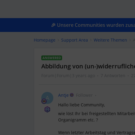
🎉 Unsere Communities wurden zusam
Homepage
Support Area
Weitere Themen
A
ANSWERED
Abbildung von (un-)widerruflich
Forum|Forum|3 years ago
7 Antworten
2
Antje
Follower
A
Hallo liebe Community,
wie löst Ihr bei freigestellten Mitarbe
Organigramm etc. ?
Wenn letzter Arbeitstag und Vertrags