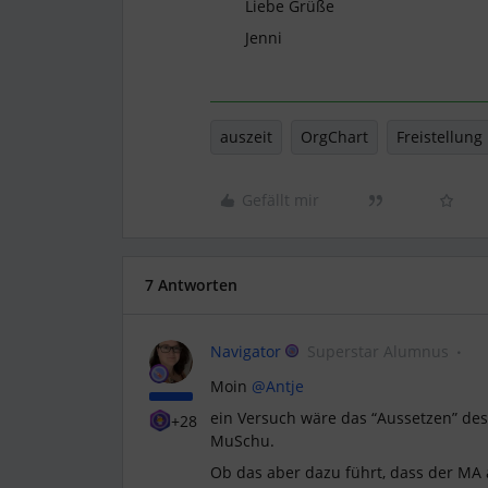
Liebe Grüße
Jenni
auszeit
OrgChart
Freistellung
Gefällt mir
7 Antworten
Navigator
Superstar Alumnus
Moin
@Antje
ein Versuch wäre das “Aussetzen” des 
+28
MuSchu.
Ob das aber dazu führt, dass der MA a