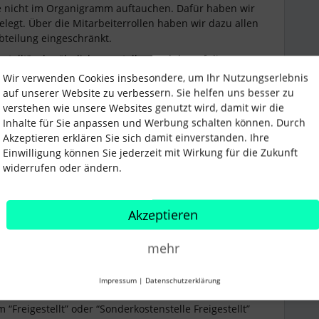
ie nicht im Organigramm auftauchen. Dafür haben wir
elegt. Über die Mitarbeiterrollen haben wir dazu allen
Abteilung eingeschränkt.
stellt” oder ähnliches erstellen und darauf die
tziehen. Dann verschwindet der besagte Mitarbeiter
Wir verwenden Cookies insbesondere, um Ihr Nutzungserlebnis
len Mitarbeiter.
auf unserer Website zu verbessern. Sie helfen uns besser zu
verstehen wie unsere Websites genutzt wird, damit wir die
Inhalte für Sie anpassen und Werbung schalten können. Durch
Akzeptieren erklären Sie sich damit einverstanden. Ihre
Einwilligung können Sie jederzeit mit Wirkung für die Zukunft
widerrufen oder ändern.
Forum|Forum|2 years ago
Akzeptieren
hnlichen Workaround, nur dass wir über
mehr
das “Ausblenden” von Mitarbeitern in ATZ Passivphase
 ganz gut, weil es auch zu unserem
Impressum
|
Datenschutzerklärung
 “Freigestellt” oder “Sonderkostenstelle Freigestellt”