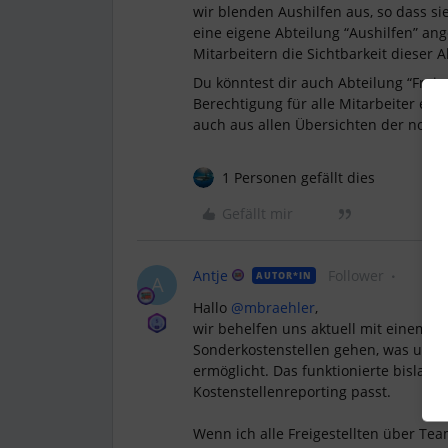
wir blenden Aushilfen aus, so dass s
eine eigene Abteilung “Aushilfen” ang
Mitarbeitern die Sichtbarkeit dieser 
Du könntest dir auch Abteilung “Freige
Berechtigung für alle Mitarbeiter en
auch aus allen Übersichten der norma
1 Personen gefällt dies
Gefällt mir
Antje
Follower
AUTOR*IN
A
Hallo
@mbraehler
,
wir behelfen uns aktuell mit einem ä
Sonderkostenstellen gehen, was uns 
ermöglicht. Das funktionierte bislang
Kostenstellenreporting passt.
Wenn ich alle Freigestellten über Team