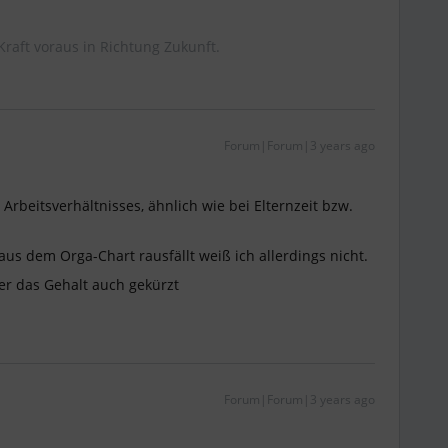
Kraft voraus in Richtung Zukunft.
Forum|Forum|3 years ago
Arbeitsverhältnisses, ähnlich wie bei Elternzeit bzw.
us dem Orga-Chart rausfällt weiß ich allerdings nicht.
er das Gehalt auch gekürzt
Forum|Forum|3 years ago