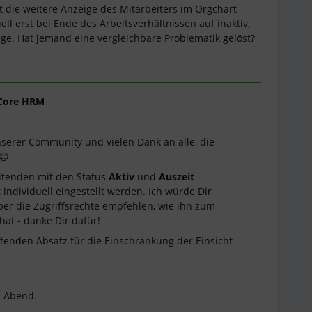
t die weitere Anzeige des Mitarbeiters im Orgchart
ll erst bei Ende des Arbeitsverhältnissen auf inaktiv,
e. Hat jemand eine vergleichbare Problematik gelöst?
Core HRM
nserer Community und vielen Dank an alle, die
😊
itenden mit den Status
Aktiv
und
Auszeit
t individuell eingestellt werden. Ich würde Dir
r die Zugriffsrechte empfehlen, wie ihn zum
at - danke Dir dafür!
fenden Absatz für die Einschränkung der Einsicht
n Abend.