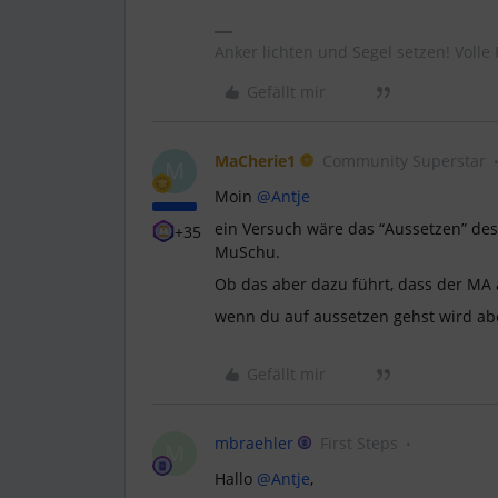
Anker lichten und Segel setzen! Volle 
Gefällt mir
MaCherie1
Community Superstar
M
Moin
@Antje
ein Versuch wäre das “Aussetzen” des 
+35
MuSchu.
Ob das aber dazu führt, dass der MA a
wenn du auf aussetzen gehst wird ab
Gefällt mir
mbraehler
First Steps
M
Hallo
@Antje
,