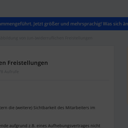
mengeführt. Jetzt größer und mehrsprachig! Was sich änd
bbildung von (un-)widerruflichen Freistellungen
en Freistellungen
78 Aufrufe
itern die (weitere) Sichtbarkeit des Mitarbeiters im
ende aufgrund z.B. eines Aufhebungsvertrages nicht