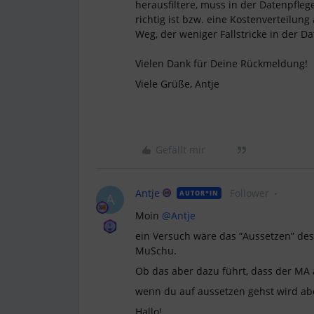
herausfiltere, muss in der Datenpfleg
richtig ist bzw. eine Kostenverteilu
Weg, der weniger Fallstricke in der Da
Vielen Dank für Deine Rückmeldung!
Viele Grüße, Antje
Gefällt mir
Antje
Follower
AUTOR*IN
A
Moin
@Antje
ein Versuch wäre das “Aussetzen” des 
MuSchu.
Ob das aber dazu führt, dass der MA a
wenn du auf aussetzen gehst wird ab
Hallo!