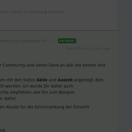
Kraft voraus in Richtung Zukunft.
ommunity Moderator*in
ANTWORT
Forum|Forum|2 years ago
r Community und vielen Dank an alle, die bereits ihre
den mit den Status
Aktiv
und
Auszeit
angezeigt, dies
tellt werden. Ich würde Dir daher auch
chte empfehlen, wie ihn zum Beispiel
ir dafür!
n Absatz für die Einschränkung der Einsicht
nd.