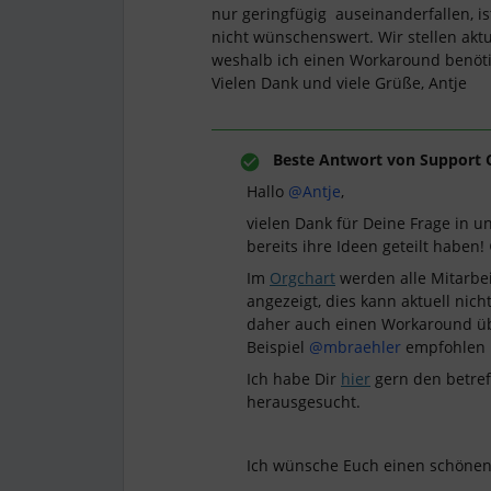
nur geringfügig auseinanderfallen, is
nicht wünschenswert. Wir stellen aktue
weshalb ich einen Workaround benötig
Vielen Dank und viele Grüße, Antje
Beste Antwort von
Support 
Hallo
@Antje
,
vielen Dank für Deine Frage in u
bereits ihre Ideen geteilt haben! 
Im
Orgchart
werden alle Mitarbe
angezeigt, dies kann aktuell nich
daher auch einen Workaround übe
Beispiel
@mbraehler
empfohlen h
Ich habe Dir
hier
gern den betref
herausgesucht.
Ich wünsche Euch einen schöne