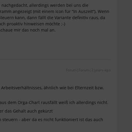
n nachgedacht, allerdings werden bei uns die
ramm angezeigt (mit einem Icon für “In Auszeit”). Wenn
euern kann, dann fällt die Variante definitiv raus, da
och proaktiv hinweisen möchte ;-)
 schaue mir das noch mal an.
Forum|Forum|2 years ago
Arbeitsverhältnisses, ähnlich wie bei Elternzeit bzw.
us dem Orga-Chart rausfällt weiß ich allerdings nicht.
er das Gehalt auch gekürzt
steuern - aber da es nicht funktioniert ist das auch