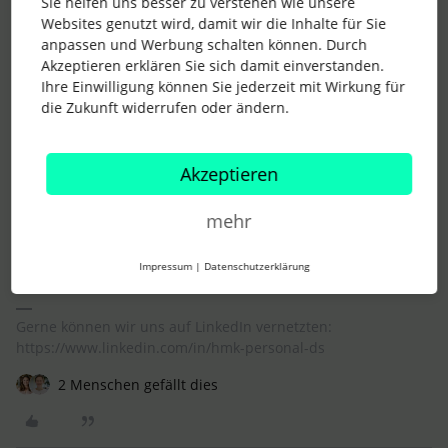
Sie helfen uns besser zu verstehen wie unsere
Websites genutzt wird, damit wir die Inhalte für Sie
also das hatte ich noch nie, Personio ist bei mir morgens das
anpassen und Werbung schalten können. Durch
erste Programm, was ich geöffnet habe und dann gab es
Akzeptieren erklären Sie sich damit einverstanden.
nicht einen Logout. Das muss an etwas anderem liegen, also
Ihre Einwilligung können Sie jederzeit mit Wirkung für
eher euren internen Einstellungen, denke ich. Wüsste nicht,
die Zukunft widerrufen oder ändern.
wo das bei Personio festzulegen wäre.
Und du könntest Personio als Startseite in Chrome o.ä.
festlegen.
Akzeptieren
„Beim Start“-Seite und Startseite festlegen - Computer -
Google Chrome-Hilfe
mehr
Beste Grüße
Dash
Impressum
|
Datenschutzerklärung
Gerne können wir uns auf LinkedIn vernetzten:
https://www.linkedin.com/in/hmk-personal-ds
2 Menschen gefällt dies