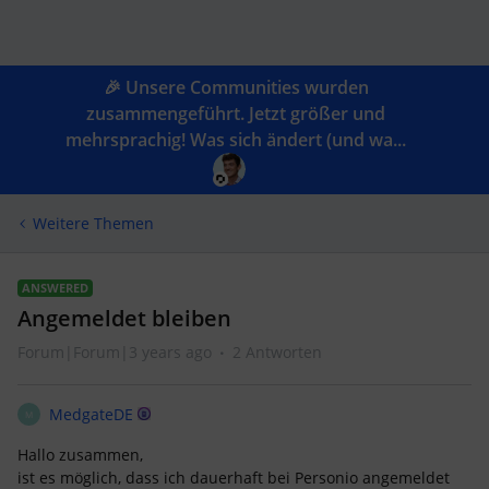
🎉 Unsere Communities wurden
zusammengeführt. Jetzt größer und
mehrsprachig! Was sich ändert (und wa...
Weitere Themen
ANSWERED
Angemeldet bleiben
Forum|Forum|3 years ago
2 Antworten
MedgateDE
M
Hallo zusammen,
ist es möglich, dass ich dauerhaft bei Personio angemeldet