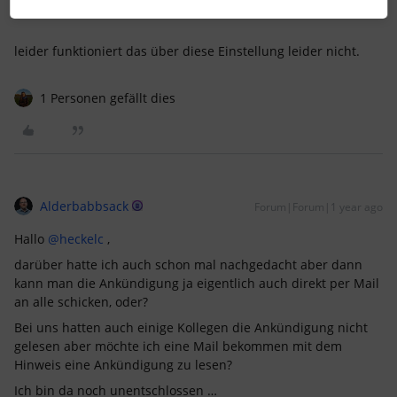
leider funktioniert das über diese Einstellung leider nicht.
1 Personen gefällt dies
Alderbabbsack
Forum|Forum|1 year ago
Hallo
@heckelc
,
darüber hatte ich auch schon mal nachgedacht aber dann
kann man die Ankündigung ja eigentlich auch direkt per Mail
an alle schicken, oder?
Bei uns hatten auch einige Kollegen die Ankündigung nicht
gelesen aber möchte ich eine Mail bekommen mit dem
Hinweis eine Ankündigung zu lesen?
Ich bin da noch unentschlossen …