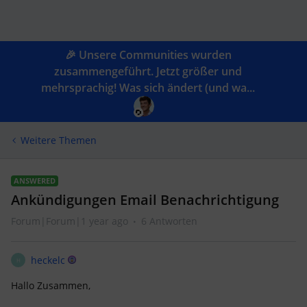
🎉 Unsere Communities wurden
zusammengeführt. Jetzt größer und
mehrsprachig! Was sich ändert (und wa...
Weitere Themen
ANSWERED
Ankündigungen Email Benachrichtigung
Forum|Forum|1 year ago
6 Antworten
heckelc
H
Hallo Zusammen,