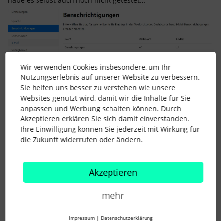
habe es selbst auch noch nicht getestet…
Wir verwenden Cookies insbesondere, um Ihr
Nutzungserlebnis auf unserer Website zu verbessern.
Sie helfen uns besser zu verstehen wie unsere
Websites genutzt wird, damit wir die Inhalte für Sie
anpassen und Werbung schalten können. Durch
Akzeptieren erklären Sie sich damit einverstanden.
Ihre Einwilligung können Sie jederzeit mit Wirkung für
die Zukunft widerrufen oder ändern.
1 Personen gefällt dies
Akzeptieren
mehr
heckelc
Forum|Forum|1 year ago
AUTOR*IN
H
Impressum
|
Datenschutzerklärung
Hi
@Jennifer Rebb
,